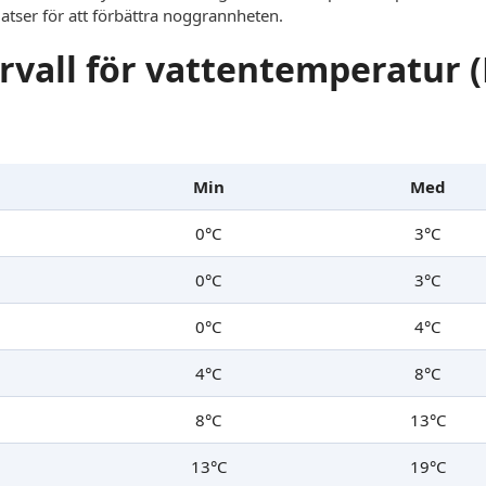
latser för att förbättra noggrannheten.
rvall för vattentemperatur 
Min
Med
0°C
3°C
0°C
3°C
0°C
4°C
4°C
8°C
8°C
13°C
13°C
19°C