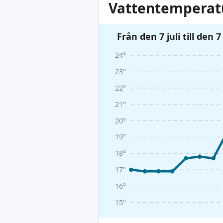
Vattentemperatu
Från den 7 juli till den 
24°
23°
22°
21°
20°
19°
18°
17°
16°
15°