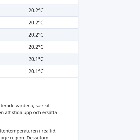
20.2°C
20.2°C
20.2°C
20.2°C
20.1°C
20.1°C
terade värdena, särskilt
en att stiga upp och ersätta
tentemperaturen i realtid,
 varje region. Dessutom