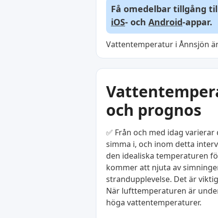
Få omedelbar tillgång ti
iOS
- och
Android
-appar.
Vattentemperatur i Ånnsjön är 
Vattentemperat
och prognos
✅ Från och med idag varierar d
simma i, och inom detta interv
den idealiska temperaturen för
kommer att njuta av simningen
strandupplevelse. Det är vikti
När lufttemperaturen är under 
höga vattentemperaturer.