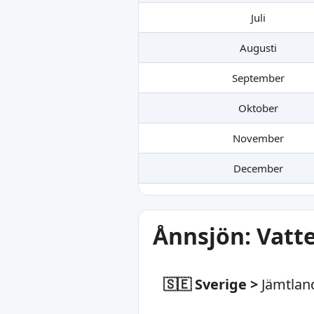
Juli
Augusti
September
Oktober
November
December
Ånnsjön: Vatt
🇸🇪 Sverige
>
Jämtlan