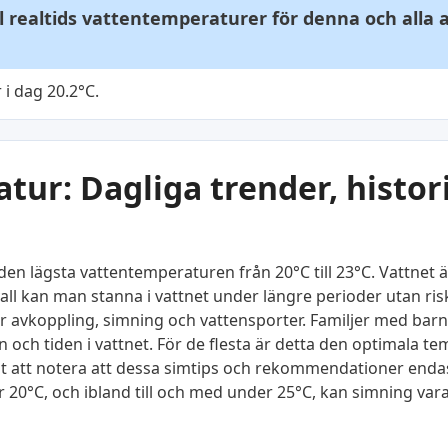
ll realtids vattentemperaturer för denna och alla
i dag 20.2°C.
ur: Dagliga trender, histor
en lägsta vattentemperaturen från 20°C till 23°C. Vattnet ä
all kan man stanna i vattnet under längre perioder utan ris
 avkoppling, simning och vattensporter. Familjer med barn, 
 och tiden i vattnet. För de flesta är detta den optimala 
gt att notera att dessa simtips och rekommendationer endast
20°C, och ibland till och med under 25°C, kan simning vara 