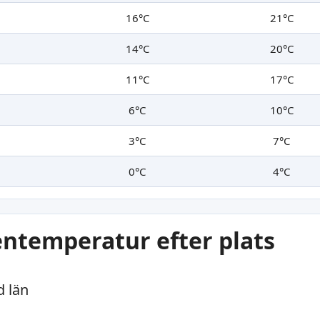
16°C
21°C
14°C
20°C
11°C
17°C
6°C
10°C
3°C
7°C
0°C
4°C
entemperatur efter plats
d län