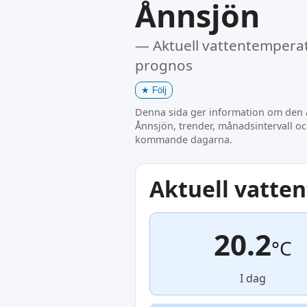
Ånnsjön
— Aktuell vattentemperat
prognos
★
Följ
Denna sida ger information om den a
Ånnsjön, trender, månadsintervall o
kommande dagarna.
Aktuell vatte
20.2
°C
I dag