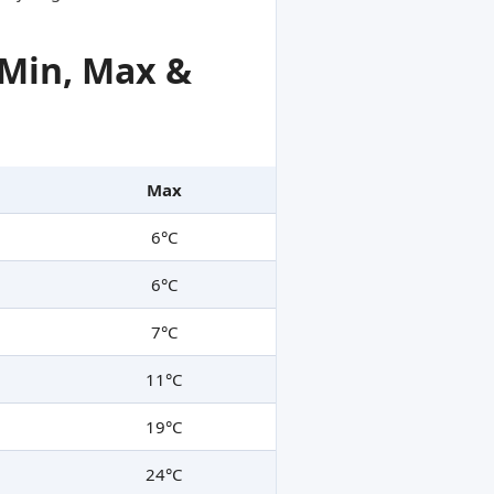
(Min, Max &
Max
6°C
6°C
7°C
11°C
19°C
24°C