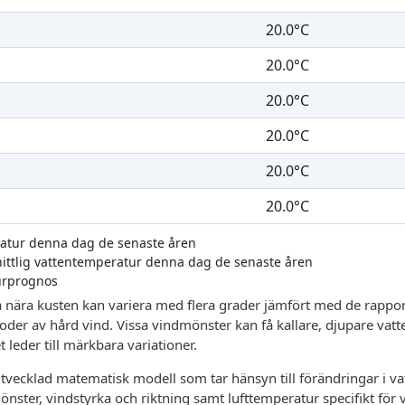
20.0°C
20.0°C
20.0°C
20.0°C
20.0°C
20.0°C
ratur denna dag de senaste åren
nittlig vattentemperatur denna dag de senaste åren
urprognos
 nära kusten kan variera med flera grader jämfört med de rappor
rioder av hård vind. Vissa vindmönster kan få kallare, djupare vatt
 leder till märkbara variationer.
vecklad matematisk modell som tar hänsyn till förändringar i vat
mönster, vindstyrka och riktning samt lufttemperatur specifikt för