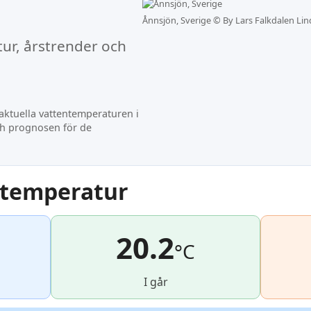
Ånnsjön, Sverige ©
By Lars Falkdalen Lin
ur, årstrender och
ktuella vattentemperaturen i
ch prognosen för de
ntemperatur
20.2
°C
I går