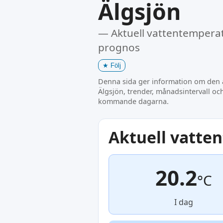
Älgsjön
— Aktuell vattentemperat
prognos
★
Följ
Denna sida ger information om den a
Älgsjön, trender, månadsintervall o
kommande dagarna.
Aktuell vatte
20.2
°C
I dag