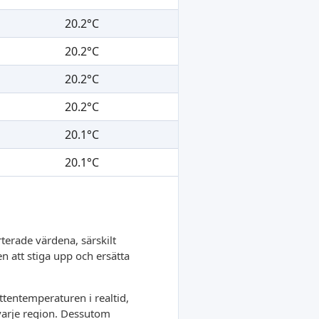
20.2°C
20.2°C
20.2°C
20.2°C
20.1°C
20.1°C
terade värdena, särskilt
en att stiga upp och ersätta
tentemperaturen i realtid,
 varje region. Dessutom