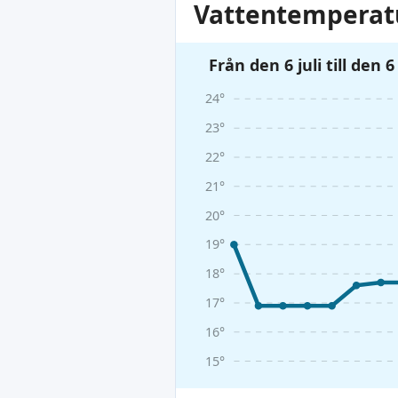
Vattentemperatu
Från den 6 juli till den 
24°
23°
22°
21°
20°
19°
18°
17°
16°
15°