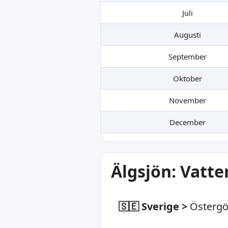
Juli
Augusti
September
Oktober
November
December
Älgsjön: Vatte
🇸🇪 Sverige
>
Östergö