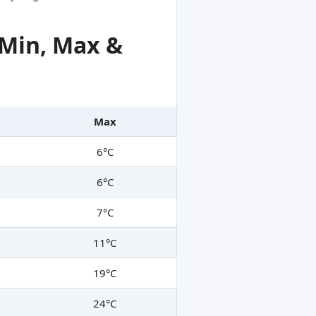
(Min, Max &
Max
6°C
6°C
7°C
11°C
19°C
24°C