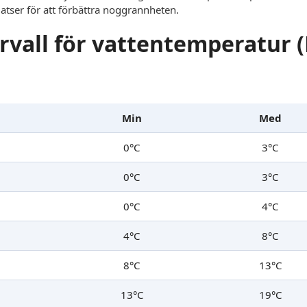
latser för att förbättra noggrannheten.
rvall för vattentemperatur 
Min
Med
0°C
3°C
0°C
3°C
0°C
4°C
4°C
8°C
8°C
13°C
13°C
19°C