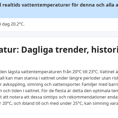
ll realtids vattentemperaturer för denna och alla
i dag 20.2°C.
ur: Dagliga trender, histor
en lägsta vattentemperaturen från 20°C till 23°C. Vattnet ä
all kan man stanna i vattnet under längre perioder utan ris
 avkoppling, simning och vattensporter. Familjer med barn, 
 och tiden i vattnet. För de flesta är detta den optimala 
gt att notera att dessa simtips och rekommendationer endast
20°C, och ibland till och med under 25°C, kan simning vara 