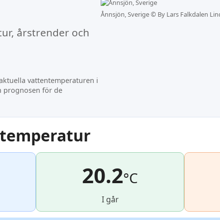
Ånnsjön, Sverige ©
By Lars Falkdalen Lin
ur, årstrender och
ktuella vattentemperaturen i
ch prognosen för de
ntemperatur
20.2
°C
I går