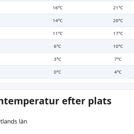
16°C
21°C
14°C
20°C
11°C
17°C
6°C
10°C
3°C
7°C
0°C
4°C
ntemperatur efter plats
tlands län