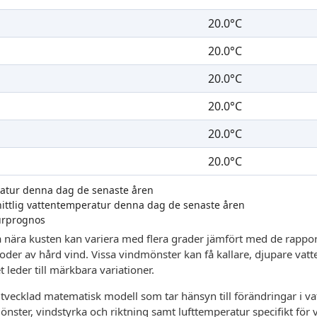
20.0°C
20.0°C
20.0°C
20.0°C
20.0°C
20.0°C
ratur denna dag de senaste åren
nittlig vattentemperatur denna dag de senaste åren
urprognos
 nära kusten kan variera med flera grader jämfört med de rappor
rioder av hård vind. Vissa vindmönster kan få kallare, djupare vatt
 leder till märkbara variationer.
vecklad matematisk modell som tar hänsyn till förändringar i vat
mönster, vindstyrka och riktning samt lufttemperatur specifikt för