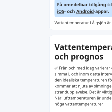
Få omedelbar tillgång ti
iOS
- och
Android
-appar.
Vattentemperatur i Älgsjön är 
Vattentemperat
och prognos
✅ Från och med idag varierar d
simma i, och inom detta interv
den idealiska temperaturen för
kommer att njuta av simningen
strandupplevelse. Det är vikti
När lufttemperaturen är under 
höga vattentemperaturer.