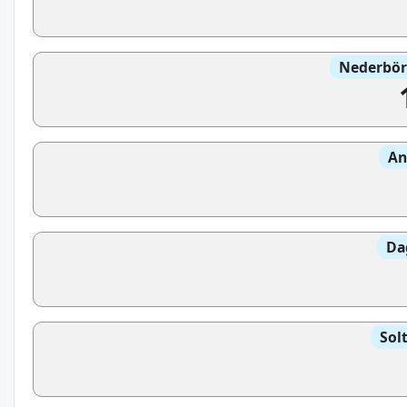
Nederbör
An
Da
Sol