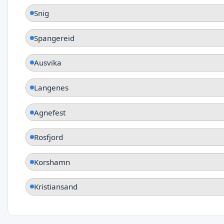
Snig
Spangereid
Ausvika
Langenes
Agnefest
Rosfjord
Korshamn
Kristiansand