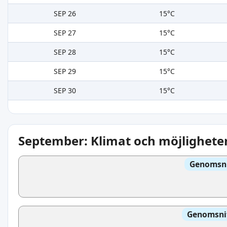
SEP 26
15°C
SEP 27
15°C
SEP 28
15°C
SEP 29
15°C
SEP 30
15°C
September: Klimat och möjligheter 
Genomsni
Genomsnit