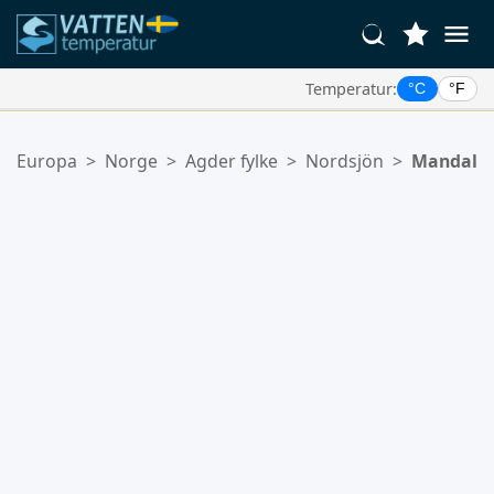
Temperatur:
°C
°F
Dina Favoritplatser:
Europa
>
Norge
>
Agder fylke
>
Nordsjön
>
Mandal
Din favoritlista är tom.