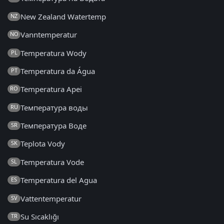
New Zealand Watertemp
NZ
Vanntemperatur
NO
Temperatura Wody
PL
Temperatura da Água
PT
Temperatura Apei
RO
Температура воды
RU
Температура Воде
SR
Teplota Vody
SK
Temperatura Vode
SL
Temperatura del Agua
ES
Vattentemperatur
SV
Su Sıcaklığı
TR