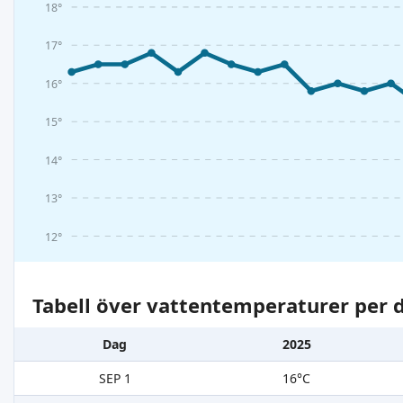
18°
17°
16°
15°
14°
13°
12°
Tabell över vattentemperaturer per d
Dag
2025
SEP 1
16°C