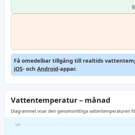
g
Få omedelbar tillgång till realtids vattente
iOS
- och
Android
-appar.
Vattentemperatur – månad
Diagrammet visar den genomsnittliga vattentemperaturen för
19°