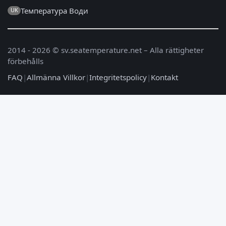
Температура Води
UK
2014 - 2026 © sv.seatemperature.net – Alla rättigheter
förbehålls
FAQ
|
Allmänna Villkor
|
Integritetspolicy
|
Kontakt