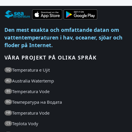
Den mest exakta och omfattande datan om
vattentemperaturen i hav, oceaner, sjöar och
floder på Internet.
VÅRA PROJEKT PÅ OLIKA SPRÅK
Temperatura e Ujit
SQ
Australia Watertemp
AU
Temperatura Vode
BS
Температура на Водата
BG
Temperatura Vode
HR
Teplota Vody
CS