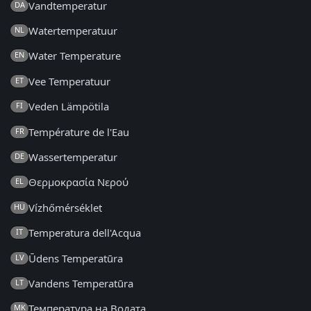
Vandtemperatur
DA
Watertemperatuur
NL
Water Temperature
EN
Vee Temperatuur
ET
Veden Lämpötila
FI
Température de l'Eau
FR
Wassertemperatur
DE
Θερμοκρασία Νερού
EL
Vízhőmérséklet
HU
Temperatura dell'Acqua
IT
Ūdens Temperatūra
LV
Vandens Temperatūra
LT
Температура на Водата
MK