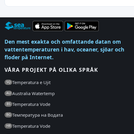
Den mest exakta och omfattande datan om
vattentemperaturen i hav, oceaner, sjöar och
floder på Internet.
VÅRA PROJEKT PÅ OLIKA SPRÅK
Temperatura e Ujit
SQ
Australia Watertemp
AU
Temperatura Vode
BS
Температура на Водата
BG
Temperatura Vode
HR