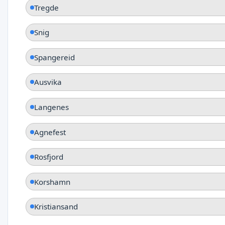
Tregde
Snig
Spangereid
Ausvika
Langenes
Agnefest
Rosfjord
Korshamn
Kristiansand