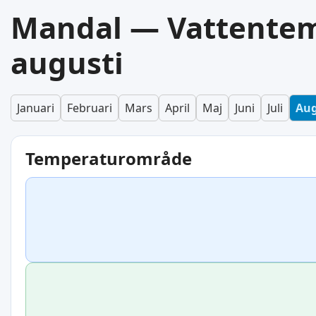
Mandal — Vattentem
augusti
Januari
Februari
Mars
April
Maj
Juni
Juli
Aug
Temperaturområde