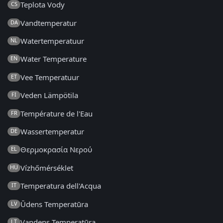
Teplota Vody
CS
Vandtemperatur
DA
Watertemperatuur
NL
Water Temperature
EN
Vee Temperatuur
ET
Veden Lämpötila
FI
Température de l'Eau
FR
Wassertemperatur
DE
Θερμοκρασία Νερού
EL
Vízhőmérséklet
HU
Temperatura dell'Acqua
IT
Ūdens Temperatūra
LV
Vandens Temperatūra
LT