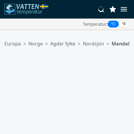
Temperatur:
°C
°F
Dina Favoritplatser:
Europa
>
Norge
>
Agder fylke
>
Nordsjön
>
Mandal
Din favoritlista är tom.