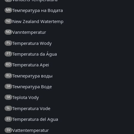
Температура на Водата
MK
New Zealand Watertemp
NZ
Vanntemperatur
NO
Temperatura Wody
PL
Temperatura da Água
PT
Temperatura Apei
RO
Температура воды
RU
Температура Воде
SR
Teplota Vody
SK
Temperatura Vode
SL
Temperatura del Agua
ES
Vattentemperatur
SV