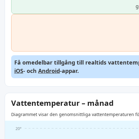
g
Få omedelbar tillgång till realtids vattente
iOS
- och
Android
-appar.
Vattentemperatur – månad
Diagrammet visar den genomsnittliga vattentemperaturen för
20°