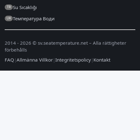
Su Sıcaklığı
TR
Температура Води
UK
2014 - 2026 © sv.seatemperature.net – Alla rättigheter
förbehålls
FAQ
|
Allmänna Villkor
|
Integritetspolicy
|
Kontakt