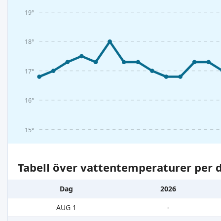
19°
18°
17°
16°
15°
Tabell över vattentemperaturer per d
Dag
2026
AUG 1
-