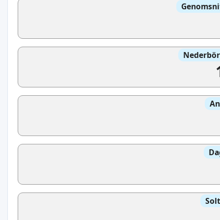
Genomsnit
Nederbör
An
Da
Sol