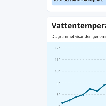
Vattentemper
Diagrammet visar den genomsni
12°
11°
10°
9°
8°