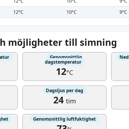
12°C
10°C
9°C
12°C
10°C
9°C
ch möjligheter till simning
atur
Genomsnittlig
Ned
dagstemperatur
12
°C
Dagsljus per dag
24
tim
ghet
Genomsnittlig luftfuktighet
73