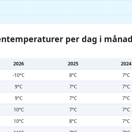
tentemperaturer per dag i månad
2026
2025
2024
-10°C
8°C
7°C
9°C
7°C
7°C
9°C
7°C
7°C
10°C
7°C
7°C
10°C
8°C
7°C