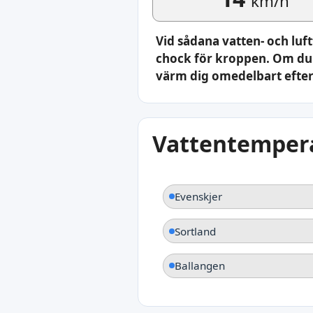
km/h
Vid sådana vatten- och luf
chock för kroppen. Om du 
värm dig omedelbart efter
Vattentempera
Evenskjer
Sortland
Ballangen