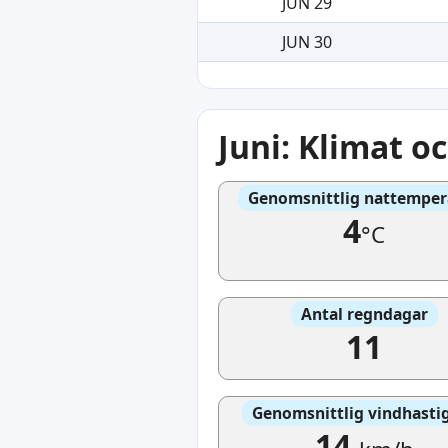
JUN 29
JUN 30
Juni: Klimat o
Genomsnittlig nattemper
4
°C
Antal regndagar
11
Genomsnittlig vindhasti
14