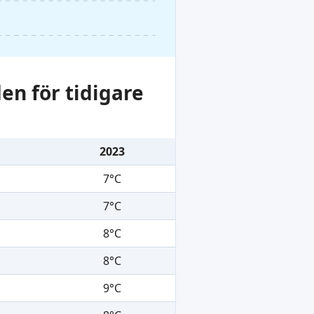
en för tidigare
2023
7°C
7°C
8°C
8°C
9°C