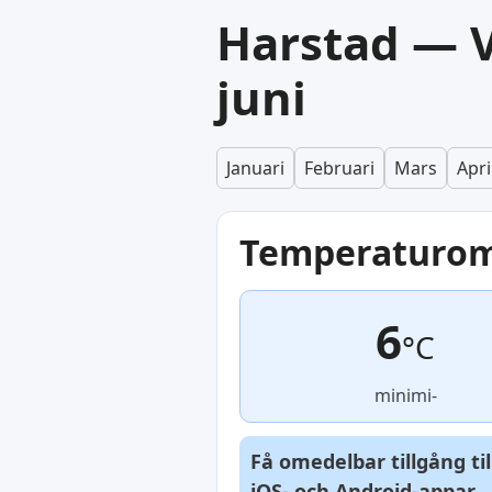
Harstad — 
juni
Januari
Februari
Mars
Apri
Temperaturo
6
°C
minimi-
Få omedelbar tillgång ti
iOS
- och
Android
-appar.