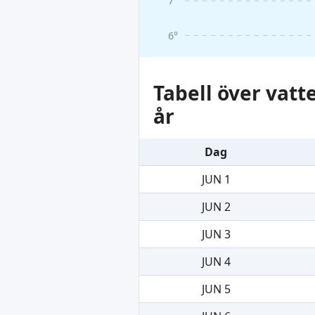
7°
6°
Tabell över vat
år
Dag
JUN 1
JUN 2
JUN 3
JUN 4
JUN 5