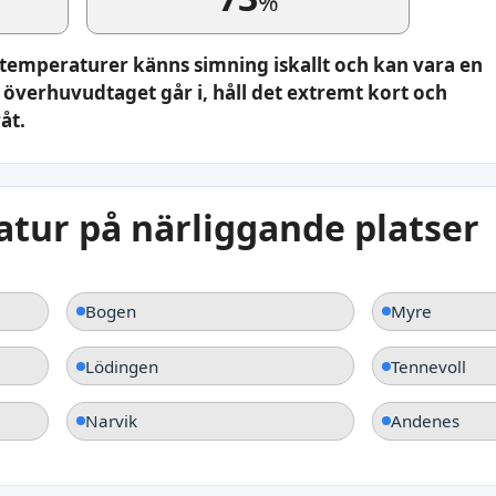
%
ttemperaturer känns simning iskallt och kan vara en
överhuvudtaget går i, håll det extremt kort och
åt.
tur på närliggande platser
Bogen
Myre
Lödingen
Tennevoll
Narvik
Andenes