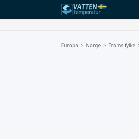
Dina Favoritplatser:
Europa
>
Norge
>
Troms fylke
Din favoritlista är tom.