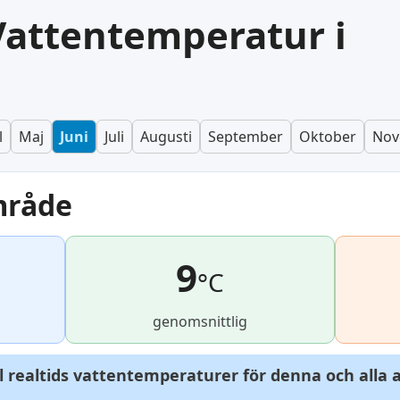
Vattentemperatur i
l
Maj
Juni
Juli
Augusti
September
Oktober
Nov
mråde
9
°C
genomsnittlig
ll realtids vattentemperaturer för denna och alla