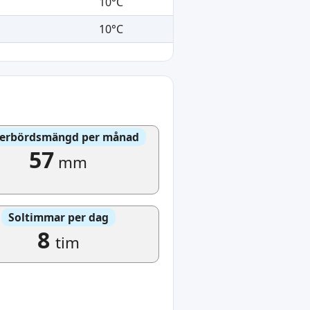
10°C
10°C
erbördsmängd per månad
57
mm
Soltimmar per dag
8
tim