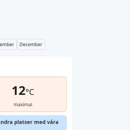
ember
December
12
°C
maximal
 andra platser med våra