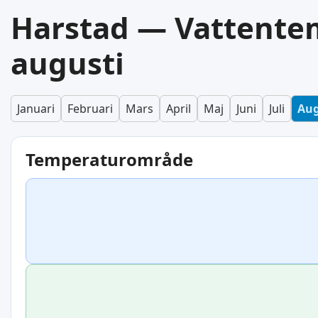
Harstad — Vattente
augusti
Januari
Februari
Mars
April
Maj
Juni
Juli
Aug
Temperaturområde