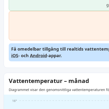
g
Få omedelbar tillgång till realtids vattente
iOS
- och
Android
-appar.
Vattentemperatur – månad
Diagrammet visar den genomsnittliga vattentemperaturen för
16°