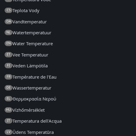
Teplota Vody
CS
Vandtemperatur
DA
Watertemperatuur
NL
Water Temperature
EN
Vee Temperatuur
ET
Veden Lämpötila
FI
Température de l'Eau
FR
Wassertemperatur
DE
Θερμοκρασία Νερού
EL
Vízhőmérséklet
HU
Temperatura dell'Acqua
IT
Ūdens Temperatūra
LV