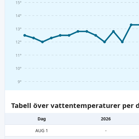
15°
14°
13°
12°
11°
10°
9°
Tabell över vattentemperaturer per d
Dag
2026
AUG 1
-