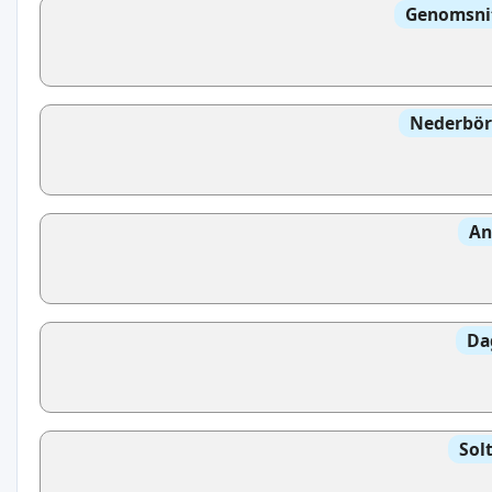
Genomsnit
Nederbör
An
Da
Sol