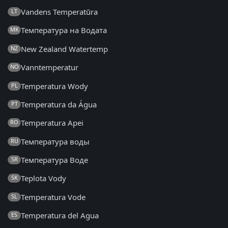
Vandens Temperatūra
LT
Температура на Водата
MK
New Zealand Watertemp
NZ
Vanntemperatur
NO
Temperatura Wody
PL
Temperatura da Água
PT
Temperatura Apei
RO
Температура воды
RU
Температура Воде
SR
Teplota Vody
SK
Temperatura Vode
SL
Temperatura del Agua
ES