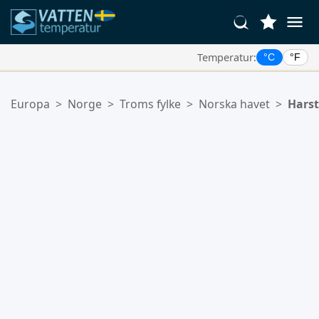
Temperatur:
°C
°F
Dina Favoritplatser:
Europa
>
Norge
>
Troms fylke
>
Norska havet
>
Hars
Din favoritlista är tom.