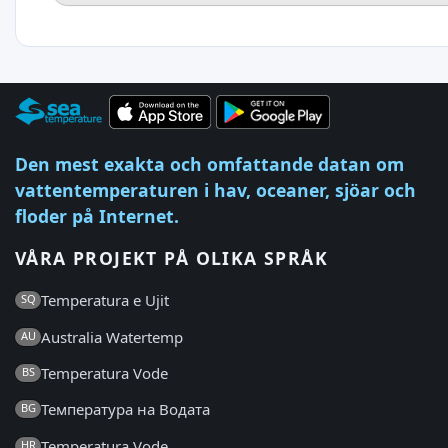
Den mest exakta och omfattande datan om
vattentemperaturen i hav, oceaner, sjöar och
floder på Internet.
VÅRA PROJEKT PÅ OLIKA SPRÅK
Temperatura e Ujit
SQ
Australia Watertemp
AU
Temperatura Vode
BS
Температура на Водата
BG
Temperatura Vode
HR