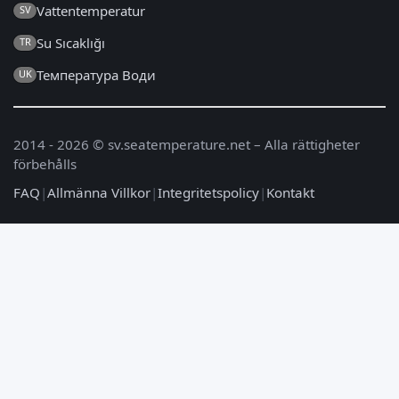
Vattentemperatur
SV
Su Sıcaklığı
TR
Температура Води
UK
2014 - 2026 © sv.seatemperature.net – Alla rättigheter
förbehålls
FAQ
|
Allmänna Villkor
|
Integritetspolicy
|
Kontakt