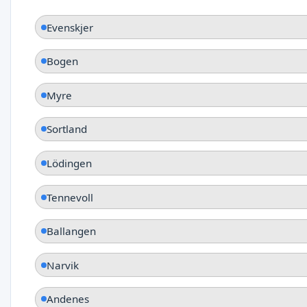
Evenskjer
Bogen
Myre
Sortland
Lödingen
Tennevoll
Ballangen
Narvik
Andenes