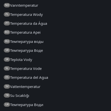
Vanntemperatur
NO
Temperatura Wody
PL
Temperatura da Água
PT
Temperatura Apei
RO
Температура воды
RU
Температура Воде
SR
Teplota Vody
SK
Temperatura Vode
SL
Temperatura del Agua
ES
Vattentemperatur
SV
Su Sıcaklığı
TR
Температура Води
UK