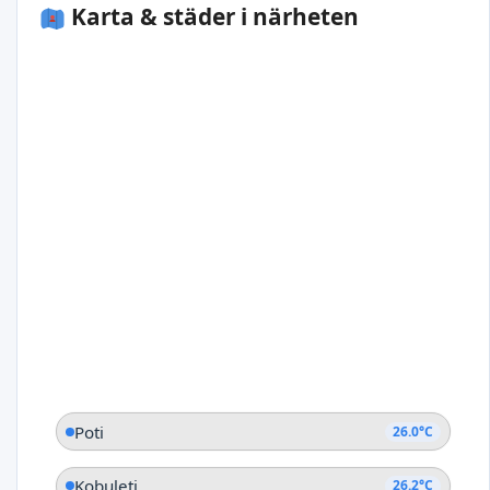
Karta & städer i närheten
Poti
26.0°C
Kobuleti
26.2°C