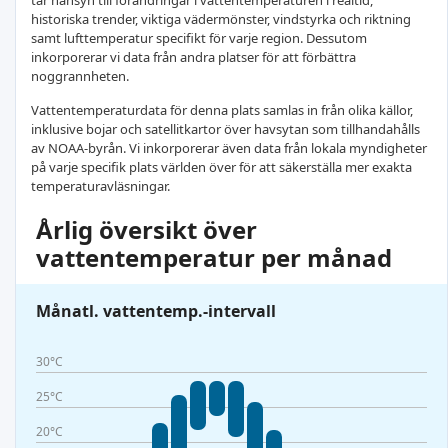
tar hänsyn till förändringar i vattentemperaturen i realtid,
historiska trender, viktiga vädermönster, vindstyrka och riktning
samt lufttemperatur specifikt för varje region. Dessutom
inkorporerar vi data från andra platser för att förbättra
noggrannheten.
Vattentemperaturdata för denna plats samlas in från olika källor,
inklusive bojar och satellitkartor över havsytan som tillhandahålls
av NOAA-byrån. Vi inkorporerar även data från lokala myndigheter
på varje specifik plats världen över för att säkerställa mer exakta
temperaturavläsningar.
Årlig översikt över
vattentemperatur per månad
Månatl. vattentemp.-intervall
30°C
25°C
20°C