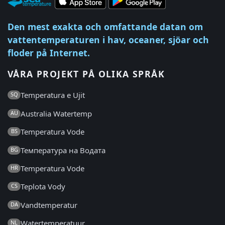
Den mest exakta och omfattande datan om
vattentemperaturen i hav, oceaner, sjöar och
floder på Internet.
VÅRA PROJEKT PÅ OLIKA SPRÅK
Temperatura e Ujit
SQ
Australia Watertemp
AU
Temperatura Vode
BS
Температура на Водата
BG
Temperatura Vode
HR
Teplota Vody
CS
Vandtemperatur
DA
Watertemperatuur
NL