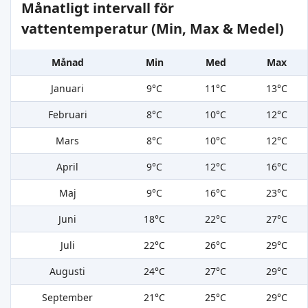
Månatligt intervall för
vattentemperatur (Min, Max & Medel)
Månad
Min
Med
Max
Januari
9°C
11°C
13°C
Februari
8°C
10°C
12°C
Mars
8°C
10°C
12°C
April
9°C
12°C
16°C
Maj
9°C
16°C
23°C
Juni
18°C
22°C
27°C
Juli
22°C
26°C
29°C
Augusti
24°C
27°C
29°C
September
21°C
25°C
29°C