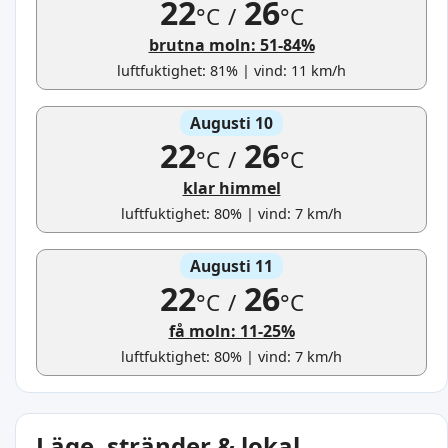
22
26
°C
/
°C
brutna moln: 51-84%
luftfuktighet: 81% | vind: 11 km/h
Augusti 10
22
26
°C
/
°C
klar himmel
luftfuktighet: 80% | vind: 7 km/h
Augusti 11
22
26
°C
/
°C
få moln: 11-25%
luftfuktighet: 80% | vind: 7 km/h
Läge, stränder & lokal