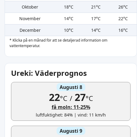
Oktober
18°C
21°C
26°C
November
14°C
17°C
22°C
December
10°C
14°C
16°C
* Klicka på en månad för att se detaljerad information om
vattentemperatur.
Ureki: Väderprognos
Augusti 8
22
27
°C
/
°C
få moln: 11-25%
luftfuktighet: 84% | vind: 11 km/h
Augusti 9