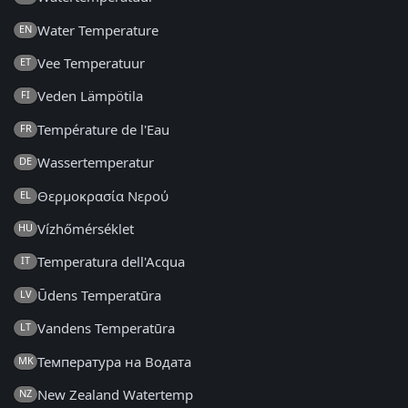
Water Temperature
EN
Vee Temperatuur
ET
Veden Lämpötila
FI
Température de l'Eau
FR
Wassertemperatur
DE
Θερμοκρασία Νερού
EL
Vízhőmérséklet
HU
Temperatura dell'Acqua
IT
Ūdens Temperatūra
LV
Vandens Temperatūra
LT
Температура на Водата
MK
New Zealand Watertemp
NZ