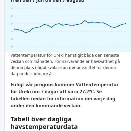
Från den 7 juli till den 7 augusti
28°
27°
26°
25°
24°
23°
Vattentemperatur för Ureki har stigit både den senaste
veckan och månaden. För närvarande är havsvattnet på
denna plats något svalare än genomsnittet för denna
dag under tidigare år.
Enligt vår prognos kommer Vattentemperatur
för Ureki om 7 dagar att vara 27.2°C. Se
tabellen nedan för information om varje dag
under den kommande veckan.
Tabell över dagliga
havstemperaturdata