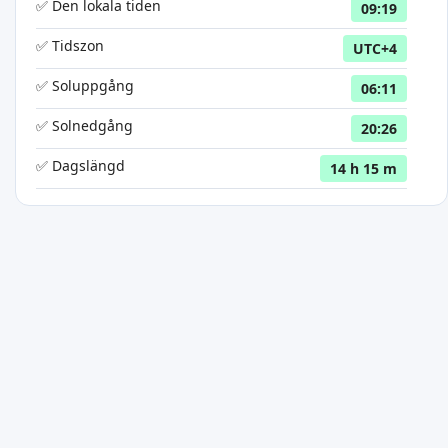
✅ Den lokala tiden
09:19
✅ Tidszon
UTC+4
✅ Soluppgång
06:11
✅ Solnedgång
20:26
✅ Dagslängd
14 h 15 m