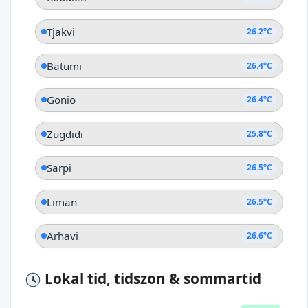
Tjakvi
26.2°C
Batumi
26.4°C
Gonio
26.4°C
Zugdidi
25.8°C
Sarpi
26.5°C
Liman
26.5°C
Arhavi
26.6°C
Lokal tid, tidszon & sommartid