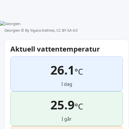
Georgien ©
By Sigara Icelmez, CC BY-SA 4.0
Aktuell vattentemperatur
26.1
°C
I dag
25.9
°C
I går