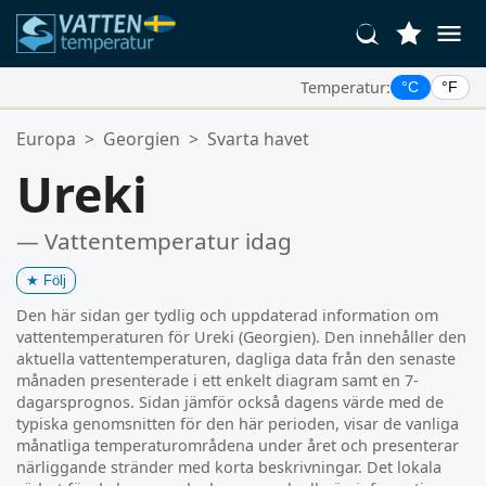
Temperatur:
°C
°F
Dina Favoritplatser:
Europa
>
Georgien
>
Svarta havet
Din favoritlista är tom.
Ureki
— Vattentemperatur idag
★
Följ
Den här sidan ger tydlig och uppdaterad information om
vattentemperaturen för Ureki (Georgien). Den innehåller den
aktuella vattentemperaturen, dagliga data från den senaste
månaden presenterade i ett enkelt diagram samt en 7-
dagarsprognos. Sidan jämför också dagens värde med de
typiska genomsnitten för den här perioden, visar de vanliga
månatliga temperaturområdena under året och presenterar
närliggande stränder med korta beskrivningar. Det lokala