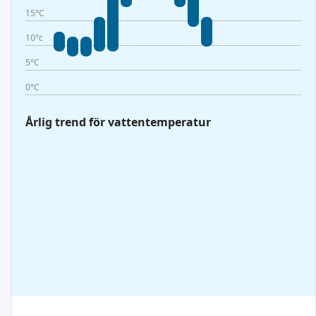
15°C
10°c
5°C
0°C
Årlig trend för vattentemperatur