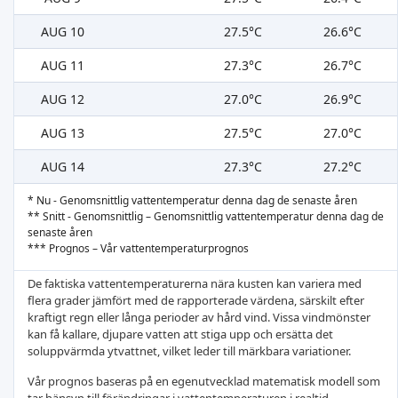
AUG 10
27.5°C
26.6°C
AUG 11
27.3°C
26.7°C
AUG 12
27.0°C
26.9°C
AUG 13
27.5°C
27.0°C
AUG 14
27.3°C
27.2°C
* Nu - Genomsnittlig vattentemperatur denna dag de senaste åren
** Snitt - Genomsnittlig – Genomsnittlig vattentemperatur denna dag de
senaste åren
*** Prognos – Vår vattentemperaturprognos
De faktiska vattentemperaturerna nära kusten kan variera med
flera grader jämfört med de rapporterade värdena, särskilt efter
kraftigt regn eller långa perioder av hård vind. Vissa vindmönster
kan få kallare, djupare vatten att stiga upp och ersätta det
soluppvärmda ytvattnet, vilket leder till märkbara variationer.
Vår prognos baseras på en egenutvecklad matematisk modell som