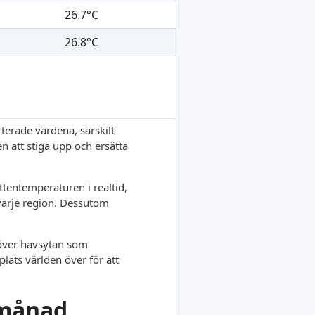
26.7°C
26.8°C
terade värdena, särskilt
en att stiga upp och ersätta
tentemperaturen i realtid,
 varje region. Dessutom
r över havsytan som
lats världen över för att
 månad