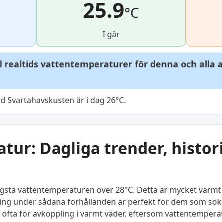
25.9
°C
I går
ll realtids vattentemperaturer för denna och alla
d Svartahavskusten är i dag 26°C.
ur: Dagliga trender, histor
ägsta vattentemperaturen över 28°C. Detta är mycket varmt
mning under sådana förhållanden är perfekt för dem som sök
s ofta för avkoppling i varmt väder, eftersom vattentempera