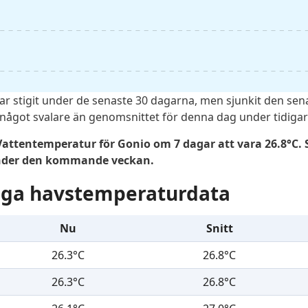
r stigit under de senaste 30 dagarna, men sjunkit den sen
 något svalare än genomsnittet för denna dag under tidigare
attentemperatur för Gonio om 7 dagar att vara 26.8°C. S
under den kommande veckan.
liga havstemperaturdata
Nu
Snitt
26.3°C
26.8°C
26.3°C
26.8°C