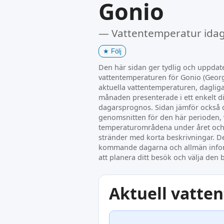
Gonio
— Vattentemperatur ida
★
Följ
Den här sidan ger tydlig och uppda
vattentemperaturen för Gonio (Georg
aktuella vattentemperaturen, daglig
månaden presenterade i ett enkelt d
dagarsprognos. Sidan jämför också 
genomsnitten för den här perioden, 
temperaturområdena under året och
stränder med korta beskrivningar. De
kommande dagarna och allmän infor
att planera ditt besök och välja den b
Aktuell vatte