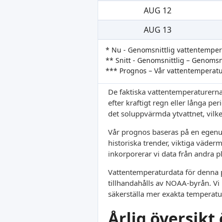
AUG 12
AUG 13
* Nu - Genomsnittlig vattentempe
** Snitt - Genomsnittlig – Genoms
*** Prognos – Vår vattentemperat
De faktiska vattentemperaturerna
efter kraftigt regn eller långa pe
det soluppvärmda ytvattnet, vilket
Vår prognos baseras på en egenut
historiska trender, viktiga väder
inkorporerar vi data från andra p
Vattentemperaturdata för denna pl
tillhandahålls av NOAA-byrån. Vi 
säkerställa mer exakta temperatu
Årlig översik