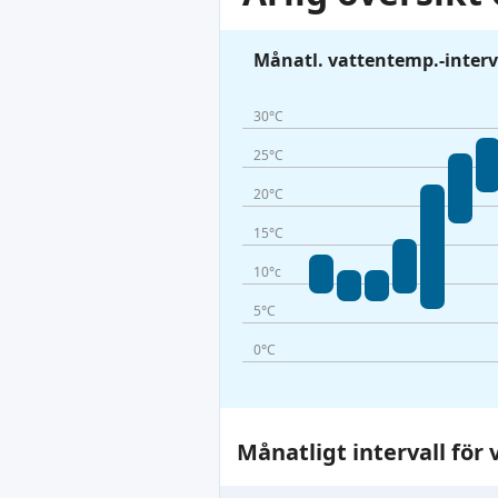
Månatl. vattentemp.-interv
30°C
25°C
20°C
15°C
10°c
5°C
0°C
Månatligt intervall fö