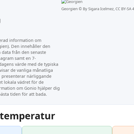
Georgien ©
By Sigara Icelmez, CC BY-SA 4
g
terad information om
ien). Den innehåller den
a data från den senaste
iagram samt en 7-
dagens värde med de typiska
visar de vanliga månatliga
 presenterar närliggande
t lokala vädret för de
mation om Gonio hjälper dig
ästa tiden för att bada.
ntemperatur