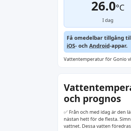
26.0
°C
I dag
Få omedelbar tillgång ti
iOS
- och
Android
-appar.
Vattentemperatur för Gonio vi
Vattentemperat
och prognos
✅ Från och med idag är den l
nästan hett för de flesta. Si
vattnet. Dessa vatten föredra