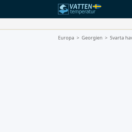
Dina Favoritplatser:
Europa
>
Georgien
>
Svarta ha
Din favoritlista är tom.