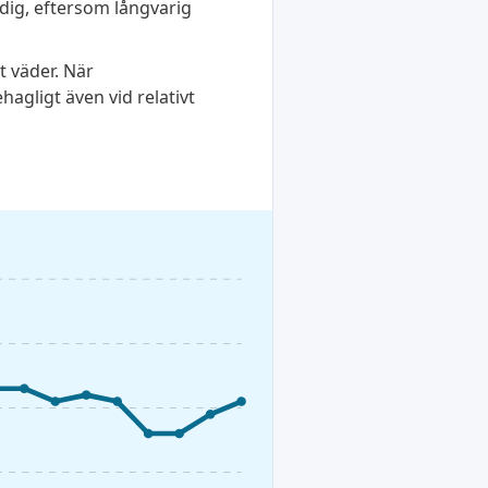
ndig, eftersom långvarig
t väder. När
agligt även vid relativt