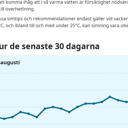
att komma ihåg att i så varma vatten är försiktighet nödvä
ill överhettning.
dessa simtips och rekommendationer endast gäller vid vacker
, och ibland till och med under 25°C, kan simning vara obeh
r de senaste 30 dagarna
6 augusti