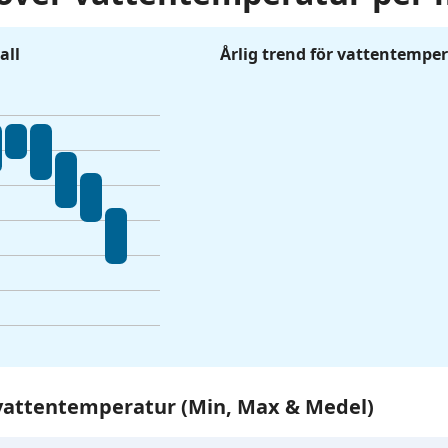
all
Årlig trend för vattentempe
r vattentemperatur (Min, Max & Medel)