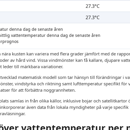
27.3°C
27.3°C
ratur denna dag de senaste åren
nittlig vattentemperatur denna dag de senaste åren
urprognos
 nära kusten kan variera med flera grader jämfört med de rappor
rioder av hård vind. Vissa vindmönster kan få kallare, djupare vatt
 leder till märkbara variationer.
vecklad matematisk modell som tar hänsyn till förändringar i vat
mönster, vindstyrka och riktning samt lufttemperatur specifikt för
latser för att förbättra noggrannheten.
ats samlas in från olika källor, inklusive bojar och satellitkarto
inkorporerar även data från lokala myndigheter på varje specifik p
ravläsningar.
t över vattentemperatur per