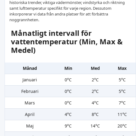
historiska trender, viktiga vädermönster, vindstyrka och riktning
samt lufttemperatur specifikt för varje region. Dessutom
inkorporerar vi data från andra platser för att förbättra
noggrannheten.
Månatligt intervall för
vattentemperatur (Min, Max &
Medel)
Månad
Min
Med
Max
Januari
0°C
2°C
5°C
Februari
0°C
2°C
5°C
Mars
0°C
4°C
7°C
April
4°C
8°C
11°C
Maj
9°C
14°C
20°C