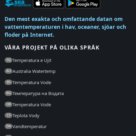
Den mest exakta och omfattande datan om
vattentemperaturen i hav, oceaner, sjöar och
floder på Internet.
VÅRA PROJEKT PÅ OLIKA SPRÅK
Temperatura e Ujit
SQ
Australia Watertemp
AU
Temperatura Vode
BS
Температура на Водата
BG
Temperatura Vode
HR
Teplota Vody
CS
Vandtemperatur
DA