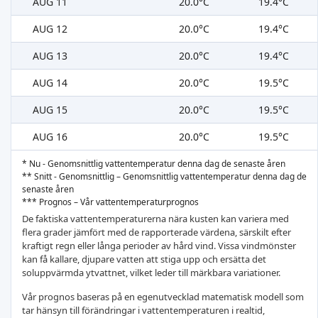
AUG 11
20.0°C
19.4°C
AUG 12
20.0°C
19.4°C
AUG 13
20.0°C
19.4°C
AUG 14
20.0°C
19.5°C
AUG 15
20.0°C
19.5°C
AUG 16
20.0°C
19.5°C
* Nu - Genomsnittlig vattentemperatur denna dag de senaste åren
** Snitt - Genomsnittlig – Genomsnittlig vattentemperatur denna dag de
senaste åren
*** Prognos – Vår vattentemperaturprognos
De faktiska vattentemperaturerna nära kusten kan variera med
flera grader jämfört med de rapporterade värdena, särskilt efter
kraftigt regn eller långa perioder av hård vind. Vissa vindmönster
kan få kallare, djupare vatten att stiga upp och ersätta det
soluppvärmda ytvattnet, vilket leder till märkbara variationer.
Vår prognos baseras på en egenutvecklad matematisk modell som
tar hänsyn till förändringar i vattentemperaturen i realtid,