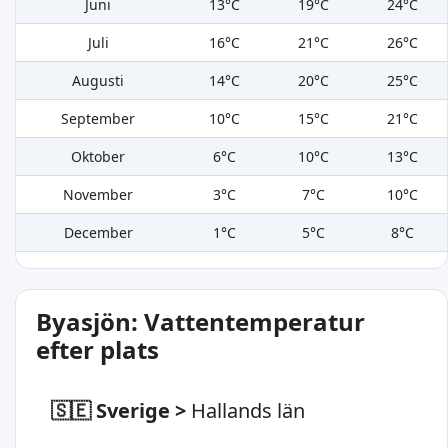
Juni
13°C
19°C
24°C
Juli
16°C
21°C
26°C
Augusti
14°C
20°C
25°C
September
10°C
15°C
21°C
Oktober
6°C
10°C
13°C
November
3°C
7°C
10°C
December
1°C
5°C
8°C
Byasjön: Vattentemperatur
efter plats
🇸🇪 Sverige
>
Hallands län