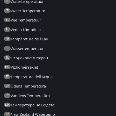
Watertemperatuur
NL
Water Temperature
EN
Vee Temperatuur
ET
Veden Lämpötila
FI
Température de l'Eau
FR
Wassertemperatur
DE
Θερμοκρασία Νερού
EL
Vízhőmérséklet
HU
Temperatura dell'Acqua
IT
Ūdens Temperatūra
LV
Vandens Temperatūra
LT
Температура на Водата
MK
New Zealand Watertemp
NZ