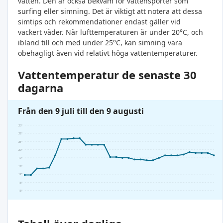
vatten. Den är också bekväm för vattensporter som
surfing eller simning. Det är viktigt att notera att dessa
simtips och rekommendationer endast gäller vid
vackert väder. När lufttemperaturen är under 20°C, och
ibland till och med under 25°C, kan simning vara
obehagligt även vid relativt höga vattentemperaturer.
Vattentemperatur de senaste 30
dagarna
Från den 9 juli till den 9 augusti
23°
22°
21°
20°
19°
18°
17°
16°
15°