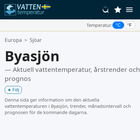
Temperatur:
°C
°F
Dina Favoritplatser:
Europa
>
Sjöar
Din favoritlista är tom.
Byasjön
— Aktuell vattentemperatur, årstrender och
prognos
★
Följ
Denna sida ger information om den aktuella
vattentemperaturen i Byasjön, trender, månadsintervall och
prognosen för de kommande dagarna.