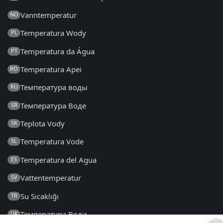
Vanntemperatur
NO
Temperatura Wody
PL
Temperatura da Água
PT
Temperatura Apei
RO
Температура воды
RU
Температура Воде
SR
Teplota Vody
SK
Temperatura Vode
SL
Temperatura del Agua
ES
Vattentemperatur
SV
Su Sıcaklığı
TR
Температура Води
UK