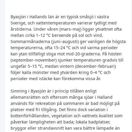
Byasjön i Hallands län är en typisk småsjö i västra
Sverige, och vattentemperaturen varierar tydligt med
årstiderna. Under våren (mars–maj) ligger ytvattnet ofta
mellan cirka 1–12 °C beroende på sol och vind.
Sommarmånaderna (juni–augusti) ger vanligen de högsta
temperaturerna, ofta 15–24 °C och vid varma perioder
kan ytan tillfälligt stiga mot mid-20‑graderna. På hösten
(september–november) sjunker temperaturen gradvis till
ungefär 5–15 °C, medan vintern (december–februari)
följer kalla mönster med ytvärden kring 0–4 °C och
perioder med istäcke kan förekomma vissa år.
Simning i Byasjön är i princip tillåten enligt
allemansrätten och eftersom många sjöar i Halland
används för rekreation på sommaren är bad möjligt på
platser med fri tillgång. Det finns dock variation i
bottenförhållanden, vegetation och vattnets kvalitet som
påverkar lämpligheten att bada; lokala badplatser,
bryggor eller strandavsnitt kan vara bättre lämpade än