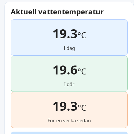
Aktuell vattentemperatur
19.3
°C
I dag
19.6
°C
I går
19.3
°C
För en vecka sedan