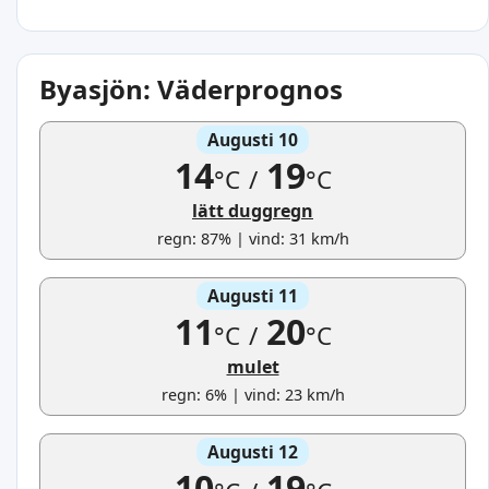
Byasjön: Väderprognos
Augusti 10
14
19
°C
/
°C
lätt duggregn
regn: 87% | vind: 31 km/h
Augusti 11
11
20
°C
/
°C
mulet
regn: 6% | vind: 23 km/h
Augusti 12
10
19