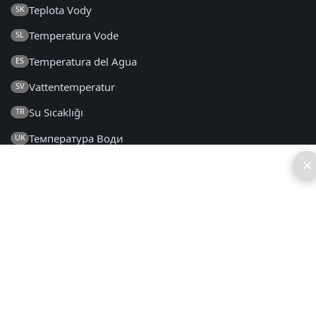
Teplota Vody
SK
Temperatura Vode
SL
Temperatura del Agua
ES
Vattentemperatur
SV
Su Sıcaklığı
TR
Температура Води
UK
×
2014 - 2026 © sv.seatemperature.net – Alla rättigheter
förbehålls
FAQ
|
Allmänna Villkor
|
Integritetspolicy
|
Kontakt