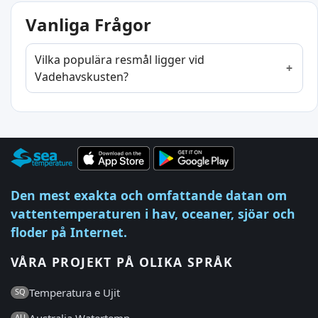
Vanliga Frågor
Vilka populära resmål ligger vid
Vadehavskusten?
Den mest exakta och omfattande datan om
vattentemperaturen i hav, oceaner, sjöar och
floder på Internet.
VÅRA PROJEKT PÅ OLIKA SPRÅK
Temperatura e Ujit
SQ
Australia Watertemp
AU