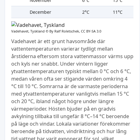
November
6°C
15°C
December
2°C
11°C
Vadehavet, Tyskland ©
By Ralf Roletschek, CC BY-SA 3.0
Vadehavet är ett grunt havsområde där
vattentemperaturen varierar tydligt mellan
årstiderna eftersom stora vattenmassor värms upp
och kyls ner snabbt. Under vintern ligger
ytvattentemperaturen typiskt mellan 0 °C och 6 °C,
medan våren ofta ser stigande värden omkring 4
°C till 10 °C. Somrarna är de varmaste perioderna
med ytvattentemperaturer vanligtvis mellan 15 °C
och 20 °C, ibland något högre under längre
värmeperioder. Hösten bjuder på en gradvis
avkylning tillbaka till ungefär 8 °C–14 °C beroende
på läge och vindar. Lokala variationer förekommer
beroende på tidvatten, vindriktning och hur lång
tid vattnet har varit exponerat för sol, vilket