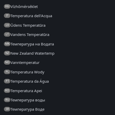
Vízhőmérséklet
HU
Temperatura dell'Acqua
IT
Ūdens Temperatūra
LV
Vandens Temperatūra
LT
Температура на Водата
MK
New Zealand Watertemp
NZ
Vanntemperatur
NO
Temperatura Wody
PL
Temperatura da Água
PT
Temperatura Apei
RO
Температура воды
RU
Температура Воде
SR