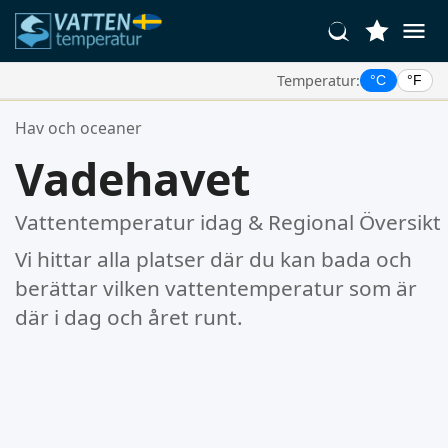
Temperatur:
°C
°F
Dina Favoritplatser:
Hav och oceaner
Din favoritlista är tom.
Vadehavet
Vattentemperatur idag & Regional Översikt
Vi hittar alla platser där du kan bada och
berättar vilken vattentemperatur som är
där i dag och året runt.