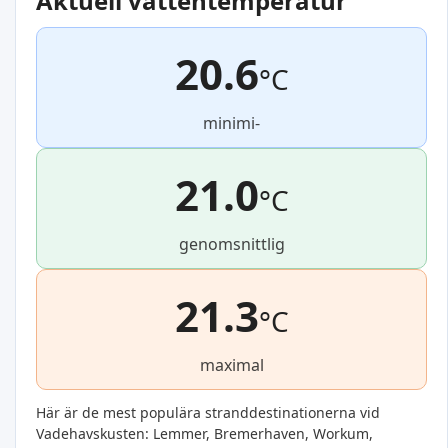
Aktuell vattentemperatur
20.6
°C
minimi-
21.0
°C
genomsnittlig
21.3
°C
maximal
Här är de mest populära stranddestinationerna vid
Vadehavskusten: Lemmer, Bremerhaven, Workum,