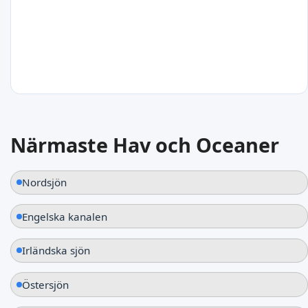
Moddergat
Nederländerna
21
°C
Närmaste Hav och Oceaner
Esonsted
Nederländerna
Nordsjön
Engelska kanalen
Irländska sjön
Östersjön