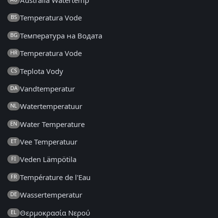
Temperatura Vode
BS
Температура на Водата
BG
Temperatura Vode
HR
Teplota Vody
CS
Vandtemperatur
DA
Watertemperatuur
NL
Water Temperature
EN
Vee Temperatuur
ET
Veden Lämpötila
FI
Température de l'Eau
FR
Wassertemperatur
DE
Θερμοκρασία Νερού
EL