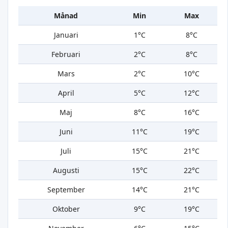
Månad
Min
Max
Januari
1°C
8°C
Februari
2°C
8°C
Mars
2°C
10°C
April
5°C
12°C
Maj
8°C
16°C
Juni
11°C
19°C
Juli
15°C
21°C
Augusti
15°C
22°C
September
14°C
21°C
Oktober
9°C
19°C