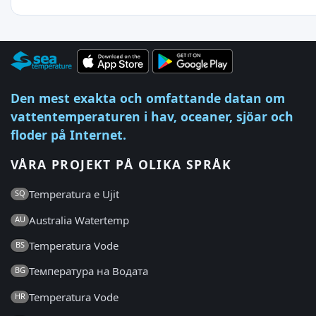
Den mest exakta och omfattande datan om
vattentemperaturen i hav, oceaner, sjöar och
floder på Internet.
VÅRA PROJEKT PÅ OLIKA SPRÅK
Temperatura e Ujit
SQ
Australia Watertemp
AU
Temperatura Vode
BS
Температура на Водата
BG
Temperatura Vode
HR