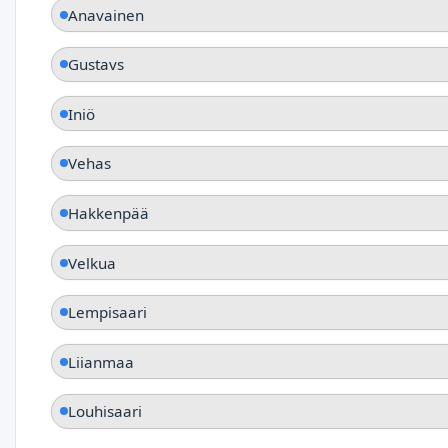
Anavainen
Gustavs
Iniö
Vehas
Hakkenpää
Velkua
Lempisaari
Liianmaa
Louhisaari