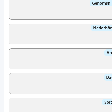
Genomsnit
Nederbör
An
Da
Sol