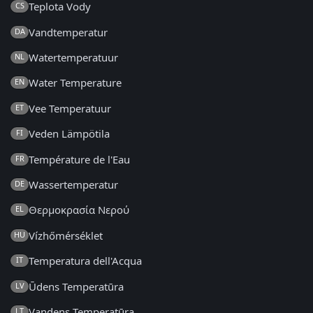
Teplota Vody
CS
Vandtemperatur
DA
Watertemperatuur
NL
Water Temperature
EN
Vee Temperatuur
ET
Veden Lämpötila
FI
Température de l'Eau
FR
Wassertemperatur
DE
Θερμοκρασία Νερού
EL
Vízhőmérséklet
HU
Temperatura dell'Acqua
IT
Ūdens Temperatūra
LV
Vandens Temperatūra
LT