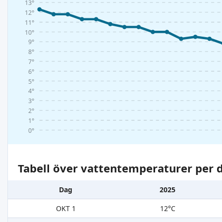
13°
12°
11°
10°
9°
8°
7°
6°
5°
4°
3°
2°
1°
0°
Tabell över vattentemperaturer per d
Dag
2025
OKT 1
12°C