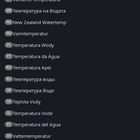
Температура на Водата
MK
New Zealand Watertemp
NZ
Vanntemperatur
NO
Temperatura Wody
PL
Temperatura da Água
PT
Temperatura Apei
RO
Температура воды
RU
Температура Воде
SR
Teplota Vody
SK
Temperatura Vode
SL
Temperatura del Agua
ES
Vattentemperatur
SV