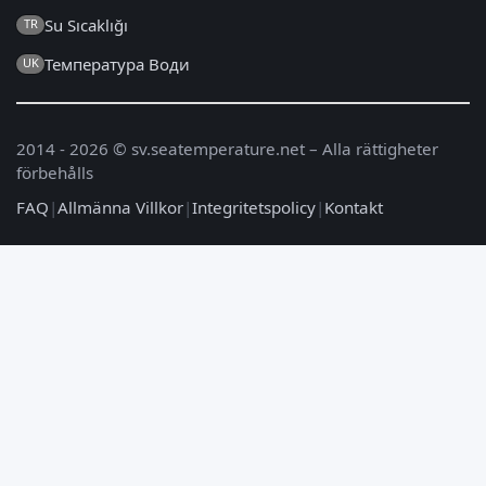
Su Sıcaklığı
TR
Температура Води
UK
2014 - 2026 © sv.seatemperature.net – Alla rättigheter
förbehålls
FAQ
|
Allmänna Villkor
|
Integritetspolicy
|
Kontakt