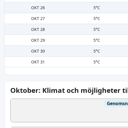
OKT 26
5°C
OKT 27
5°C
OKT 28
5°C
OKT 29
5°C
OKT 30
5°C
OKT 31
5°C
Oktober: Klimat och möjligheter ti
Genomsni