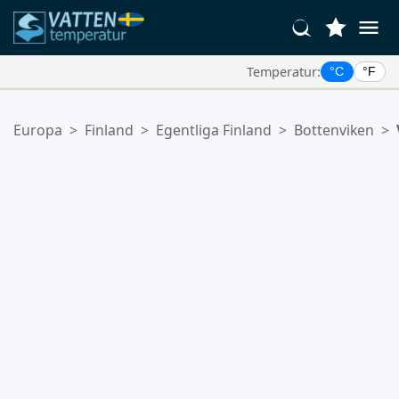
Temperatur:
°C
°F
Dina Favoritplatser:
Europa
>
Finland
>
Egentliga Finland
>
Bottenviken
>
Din favoritlista är tom.