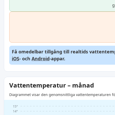
g
Få omedelbar tillgång till realtids vattente
iOS
- och
Android
-appar.
Vattentemperatur – månad
Diagrammet visar den genomsnittliga vattentemperaturen för
15°
14°