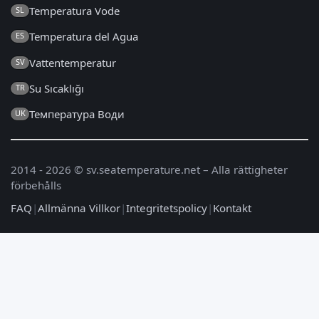
Temperatura Vode
SL
Temperatura del Agua
ES
Vattentemperatur
SV
Su Sıcaklığı
TR
Температура Води
UK
2014 - 2026 © sv.seatemperature.net – Alla rättigheter
förbehålls
FAQ
|
Allmänna Villkor
|
Integritetspolicy
|
Kontakt