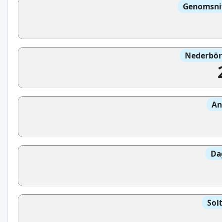
Genomsnit
Nederbör
An
Da
Sol