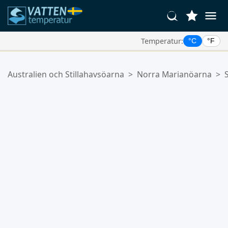
Temperatur:
°C
°F
Dina Favoritplatser:
Australien och Stillahavsöarna
>
Norra Marianöarna
>
S
Din favoritlista är tom.