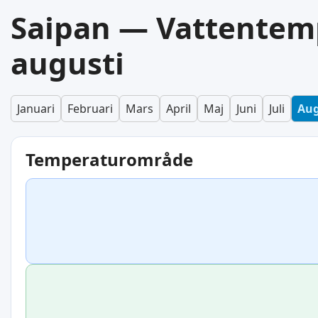
Saipan — Vattentemp
augusti
Januari
Februari
Mars
April
Maj
Juni
Juli
Aug
Temperaturområde