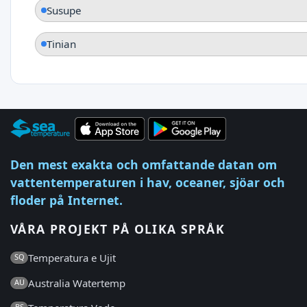
Susupe
Tinian
Den mest exakta och omfattande datan om
vattentemperaturen i hav, oceaner, sjöar och
floder på Internet.
VÅRA PROJEKT PÅ OLIKA SPRÅK
Temperatura e Ujit
SQ
Australia Watertemp
AU
BS