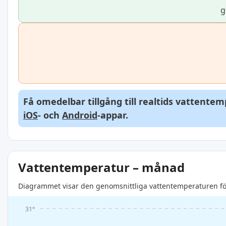
g
Få omedelbar tillgång till realtids vattente
iOS
- och
Android
-appar.
Vattentemperatur – månad
Diagrammet visar den genomsnittliga vattentemperaturen för
31°