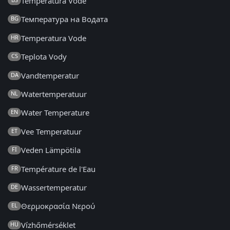
Temperatura Vode
Температура на Водата
BG
Temperatura Vode
HR
Teplota Vody
CS
Vandtemperatur
DA
Watertemperatuur
NL
Water Temperature
EN
Vee Temperatuur
ET
Veden Lämpötila
FI
Température de l'Eau
FR
Wassertemperatur
DE
Θερμοκρασία Νερού
EL
Vízhőmérséklet
HU