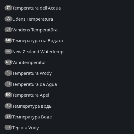
Temperatura dell'Acqua
IT
Ūdens Temperatūra
LV
Vandens Temperatūra
LT
Температура на Водата
MK
New Zealand Watertemp
NZ
Vanntemperatur
NO
Temperatura Wody
PL
Temperatura da Água
PT
Temperatura Apei
RO
Температура воды
RU
Температура Воде
SR
Teplota Vody
SK