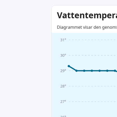
Vattentemper
Diagrammet visar den genomsni
31°
30°
29°
28°
27°
26°