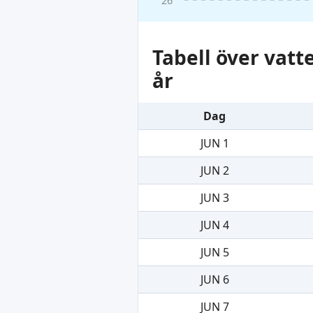
Tabell över vat
år
Dag
JUN 1
JUN 2
JUN 3
JUN 4
JUN 5
JUN 6
JUN 7