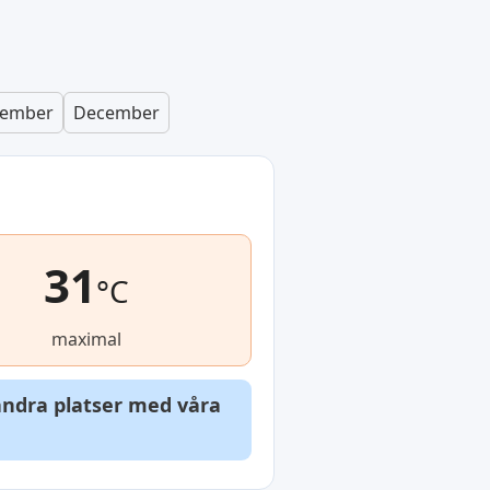
ember
December
31
°C
maximal
 andra platser med våra