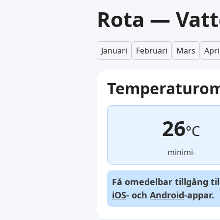
Rota — Vatt
Januari
Februari
Mars
Apri
Temperaturo
26
°C
minimi-
Få omedelbar tillgång ti
iOS
- och
Android
-appar.