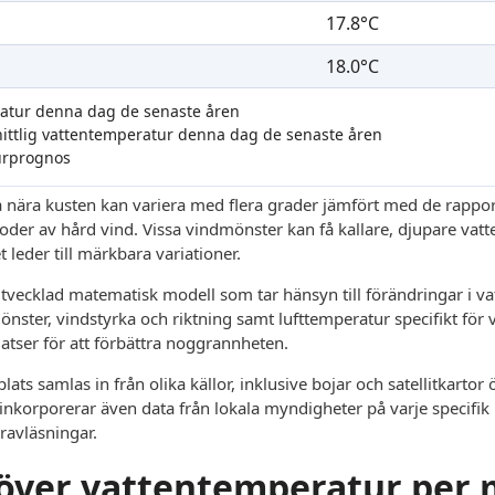
17.8°C
18.0°C
ratur denna dag de senaste åren
nittlig vattentemperatur denna dag de senaste åren
urprognos
 nära kusten kan variera med flera grader jämfört med de rappor
rioder av hård vind. Vissa vindmönster kan få kallare, djupare vatt
 leder till märkbara variationer.
vecklad matematisk modell som tar hänsyn till förändringar i vat
mönster, vindstyrka och riktning samt lufttemperatur specifikt för
latser för att förbättra noggrannheten.
ats samlas in från olika källor, inklusive bojar och satellitkarto
inkorporerar även data från lokala myndigheter på varje specifik p
ravläsningar.
t över vattentemperatur per