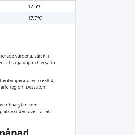
17.6°C
17.7°C
terade värdena, särskilt
en att stiga upp och ersätta
tentemperaturen i realtid,
 varje region. Dessutom
r över havsytan som
lats världen över för att
 månad