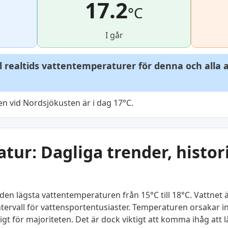
17.2
°C
I går
ll realtids vattentemperaturer för denna och alla
n vid Nordsjökusten är i dag 17°C.
ur: Dagliga trender, histor
den lägsta vattentemperaturen från 15°C till 18°C. Vattnet ä
kt intervall för vattensportentusiaster. Temperaturen orsaka
gt för majoriteten. Det är dock viktigt att komma ihåg att 