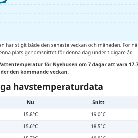
n har stigit både den senaste veckan och månaden. För n
nna plats genomsnittet för denna dag under tidigare år.
attentemperatur för Nyehusen om 7 dagar att vara 17.7°
under den kommande veckan.
liga havstemperaturdata
Nu
Snitt
15.8°C
19.0°C
15.6°C
18.5°C