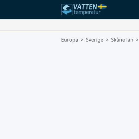
Dina Favoritplatser:
Europa
>
Sverige
>
Skåne län
>
Din favoritlista är tom.