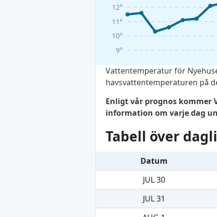
12°
11°
10°
9°
Vattentemperatur för Nyehuse
havsvattentemperaturen på de
Enligt vår prognos kommer V
information om varje dag 
Tabell över dag
Datum
JUL 30
JUL 31