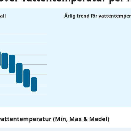
all
Årlig trend för vattentempe
r vattentemperatur (Min, Max & Medel)