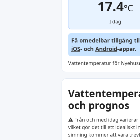
17.4
°C
I dag
Få omedelbar tillgång ti
iOS
- och
Android
-appar.
Vattentemperatur för Nyehuse
Vattentemperat
och prognos
⚠️ Från och med idag varierar 
vilket gör det till ett idealis
simning kommer att vara trevli