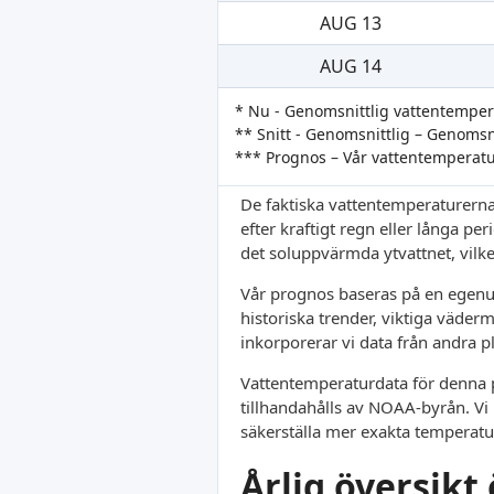
AUG 13
AUG 14
* Nu - Genomsnittlig vattentempe
** Snitt - Genomsnittlig – Genoms
*** Prognos – Vår vattentemperat
De faktiska vattentemperaturerna
efter kraftigt regn eller långa pe
det soluppvärmda ytvattnet, vilket
Vår prognos baseras på en egenut
historiska trender, viktiga väder
inkorporerar vi data från andra p
Vattentemperaturdata för denna pl
tillhandahålls av NOAA-byrån. Vi 
säkerställa mer exakta temperatu
Årlig översik