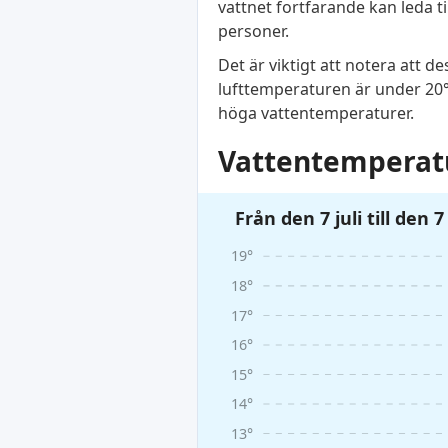
vattnet fortfarande kan leda til
personer.
Det är viktigt att notera att 
lufttemperaturen är under 20°C
höga vattentemperaturer.
Vattentemperatu
Från den 7 juli till den 
19°
18°
17°
16°
15°
14°
13°