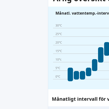
Månatl. vattentemp.-interv
30°C
25°C
20°C
15°C
10°c
5°C
0°C
Månatligt intervall fö