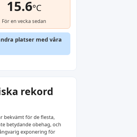
15.6
°C
För en vecka sedan
 andra platser med våra
iska rekord
r bekvämt för de flesta,
r inte betydande obehag, och
långvarig exponering för