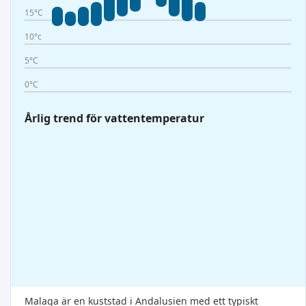
15°C
10°c
5°C
0°C
Årlig trend för vattentemperatur
Malaga är en kuststad i Andalusien med ett typiskt