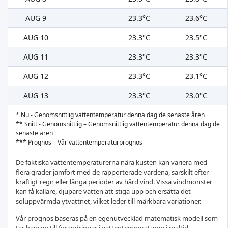
AUG 9
23.3°C
23.6°C
AUG 10
23.3°C
23.5°C
AUG 11
23.3°C
23.3°C
AUG 12
23.3°C
23.1°C
AUG 13
23.3°C
23.0°C
* Nu - Genomsnittlig vattentemperatur denna dag de senaste åren
** Snitt - Genomsnittlig – Genomsnittlig vattentemperatur denna dag de
senaste åren
*** Prognos – Vår vattentemperaturprognos
De faktiska vattentemperaturerna nära kusten kan variera med
flera grader jämfört med de rapporterade värdena, särskilt efter
kraftigt regn eller långa perioder av hård vind. Vissa vindmönster
kan få kallare, djupare vatten att stiga upp och ersätta det
soluppvärmda ytvattnet, vilket leder till märkbara variationer.
Vår prognos baseras på en egenutvecklad matematisk modell som