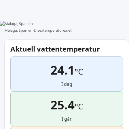
Malaga, Spanien ©
seatemperature.net
Aktuell vattentemperatur
24.1
°C
I dag
25.4
°C
I går