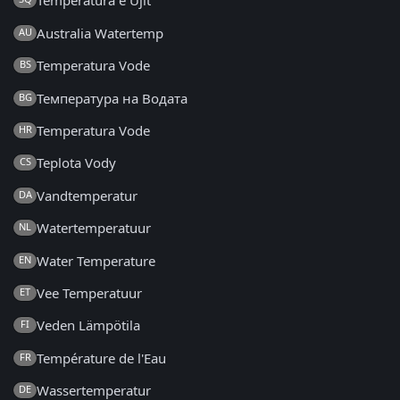
Temperatura e Ujit
Australia Watertemp
AU
Temperatura Vode
BS
Температура на Водата
BG
Temperatura Vode
HR
Teplota Vody
CS
Vandtemperatur
DA
Watertemperatuur
NL
Water Temperature
EN
Vee Temperatuur
ET
Veden Lämpötila
FI
Température de l'Eau
FR
Wassertemperatur
DE