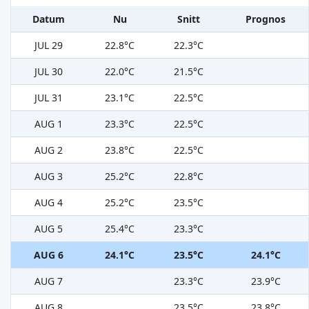
Datum
Nu
Snitt
Prognos
JUL 29
22.8°C
22.3°C
JUL 30
22.0°C
21.5°C
JUL 31
23.1°C
22.5°C
AUG 1
23.3°C
22.5°C
AUG 2
23.8°C
22.5°C
AUG 3
25.2°C
22.8°C
AUG 4
25.2°C
23.5°C
AUG 5
25.4°C
23.3°C
AUG 6
24.1°C
23.5°C
24.1°C
AUG 7
23.3°C
23.9°C
AUG 8
23.5°C
23.8°C