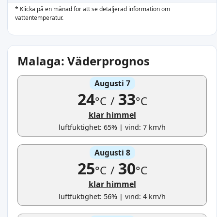
* Klicka på en månad för att se detaljerad information om
vattentemperatur.
Malaga: Väderprognos
Augusti 7
24
33
°C
/
°C
klar himmel
luftfuktighet: 65% | vind: 7 km/h
Augusti 8
25
30
°C
/
°C
klar himmel
luftfuktighet: 56% | vind: 4 km/h