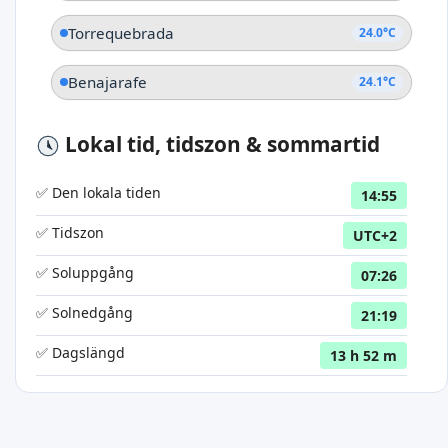
Torrequebrada
24.0°C
Benajarafe
24.1°C
Lokal tid, tidszon & sommartid
✅ Den lokala tiden
14:55
✅ Tidszon
UTC+2
✅ Soluppgång
07:26
✅ Solnedgång
21:19
✅ Dagslängd
13 h 52 m