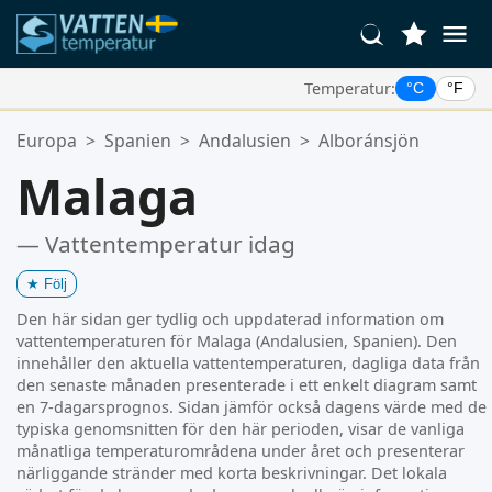
Temperatur:
°C
°F
Dina Favoritplatser:
Europa
>
Spanien
>
Andalusien
>
Alboránsjön
Din favoritlista är tom.
Malaga
— Vattentemperatur idag
★
Följ
Den här sidan ger tydlig och uppdaterad information om
vattentemperaturen för Malaga (Andalusien, Spanien). Den
innehåller den aktuella vattentemperaturen, dagliga data från
den senaste månaden presenterade i ett enkelt diagram samt
en 7-dagarsprognos. Sidan jämför också dagens värde med de
typiska genomsnitten för den här perioden, visar de vanliga
månatliga temperaturområdena under året och presenterar
närliggande stränder med korta beskrivningar. Det lokala