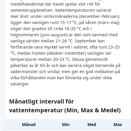
medelhavsklimat där havet spelar stor roll för
semesterupplevelsen. Vattentemperaturen varierar
över året: under vintermånaderna (december–februari)
ligger den vanligen runt 15–17 °C, på våren (mars–maj)
stiger den gradvis till cirka 16–20 °C och i
högsommaren (juni–augusti) är den som varmast med
vanliga värden mellan 21–26 °C. September kan
fortfarande vara mycket varmt i vattnet, ofta runt 23–25
°C, medan hösten (oktober–november) vanligen ser
temperaturer mellan 20–23 °C. Dessa genomsnitt
påverkas av år till år och kan variera något beroende på
vädermönster och vindar, men ger en god indikation på
vilka förhållanden man kan förvänta sig under olika
säsonger.
Månatligt intervall för
vattentemperatur (Min, Max & Medel)
Månad
Min
Med
Max