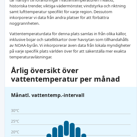
tar hänsyn till förändringar i vattentemperaturen i realtid,
historiska trender, viktiga vädermönster, vindstyrka och riktning
samt lufttemperatur specifikt för varje region. Dessutom
inkorporerar vi data från andra platser för att förbättra
noggrannheten.
Vattentemperaturdata för denna plats samlas in från olika källor,
inklusive bojar och satellitkartor över havsytan som tillhandahålls
av NOAA-byrån. Vi inkorporerar även data från lokala myndigheter
på varje specifik plats världen över för att säkerställa mer exakta
temperaturavläsningar.
Årlig översikt över
vattentemperatur per månad
Månatl. vattentemp.-intervall
30°C
25°C
20°C