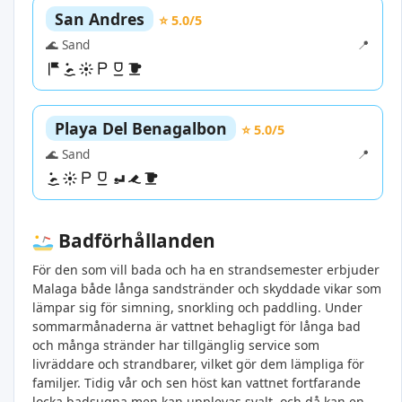
San Andres
⭐ 5.0/5
🌊 Sand
📍
Playa Del Benagalbon
⭐ 5.0/5
🌊 Sand
📍
Badförhållanden
För den som vill bada och ha en strandsemester erbjuder
Malaga både långa sandstränder och skyddade vikar som
lämpar sig för simning, snorkling och paddling. Under
sommarmånaderna är vattnet behagligt för långa bad
och många stränder har tillgänglig service som
livräddare och strandbarer, vilket gör dem lämpliga för
familjer. Tidig vår och sen höst kan vattnet fortfarande
locka badsugna men kan upplevas svalt, och då kan en