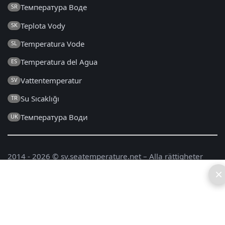
Температура Воде
SR
Teplota Vody
SK
Temperatura Vode
SL
Temperatura del Agua
ES
Vattentemperatur
SV
Su Sıcaklığı
TR
Температура Води
UK
2014 - 2026 © sv.seatemperature.net – Alla rättigheter
förbehålls
×
FAQ
|
Allmänna Villkor
|
Integritetspolicy
|
Kontakt