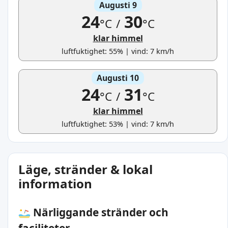
Augusti 9
24
30
°C
/
°C
klar himmel
luftfuktighet: 55% | vind: 7 km/h
Augusti 10
24
31
°C
/
°C
klar himmel
luftfuktighet: 53% | vind: 7 km/h
Läge, stränder & lokal
information
Närliggande stränder och