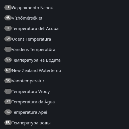
Θερμοκρασία Νερού
EL
Vízhőmérséklet
HU
Temperatura dell'Acqua
IT
Ūdens Temperatūra
LV
Vandens Temperatūra
LT
Температура на Водата
MK
New Zealand Watertemp
NZ
Vanntemperatur
NO
Temperatura Wody
PL
Temperatura da Água
PT
Temperatura Apei
RO
Температура воды
RU