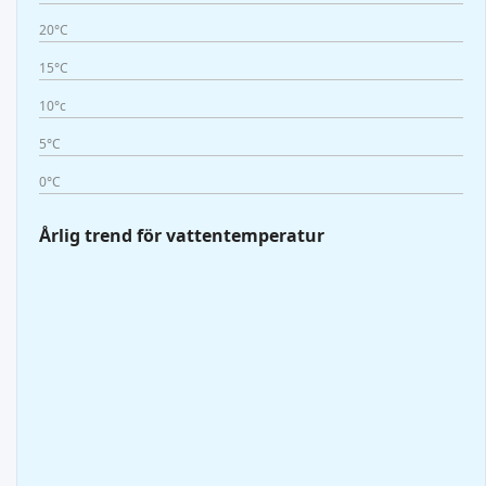
20°C
15°C
10°c
5°C
0°C
Årlig trend för vattentemperatur