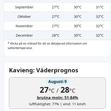
September
27°C
30°C
31°C
Oktober
27°C
30°C
32°C
November
27°C
30°C
32°C
December
28°C
30°C
32°C
* Klicka på en månad för att se detaljerad information om
vattentemperatur.
Kavieng: Väderprognos
Augusti 9
27
28
°C
/
°C
brutna moln: 51-84%
luftfuktighet: 77% | vind: 11 km/h