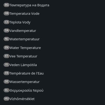
Температура на Водата
BG
Temperatura Vode
HR
Teplota Vody
CS
Vandtemperatur
DA
Watertemperatuur
NL
Water Temperature
EN
Vee Temperatuur
ET
Veden Lämpötila
FI
Température de l'Eau
FR
Wassertemperatur
DE
Θερμοκρασία Νερού
EL
Vízhőmérséklet
HU