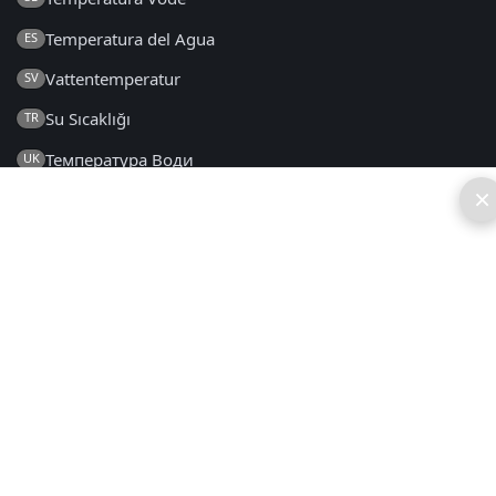
Temperatura del Agua
ES
Vattentemperatur
SV
Su Sıcaklığı
TR
Температура Води
UK
×
2014 - 2026 © sv.seatemperature.net – Alla rättigheter
förbehålls
FAQ
|
Allmänna Villkor
|
Integritetspolicy
|
Kontakt