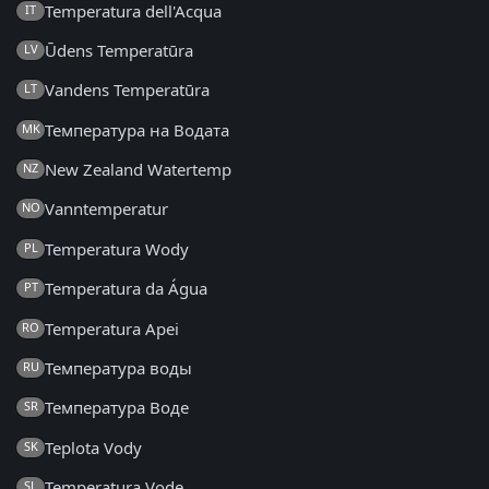
Temperatura dell'Acqua
IT
Ūdens Temperatūra
LV
Vandens Temperatūra
LT
Температура на Водата
MK
New Zealand Watertemp
NZ
Vanntemperatur
NO
Temperatura Wody
PL
Temperatura da Água
PT
Temperatura Apei
RO
Температура воды
RU
Температура Воде
SR
Teplota Vody
SK
Temperatura Vode
SL