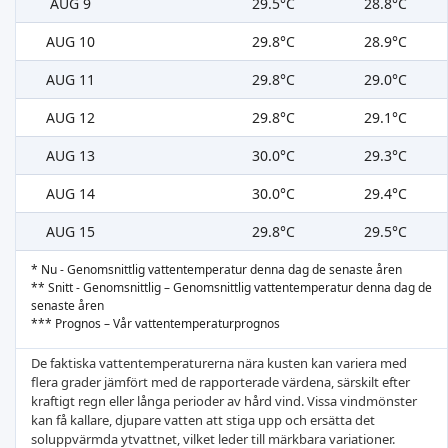
AUG 9
29.5°C
28.8°C
AUG 10
29.8°C
28.9°C
AUG 11
29.8°C
29.0°C
AUG 12
29.8°C
29.1°C
AUG 13
30.0°C
29.3°C
AUG 14
30.0°C
29.4°C
AUG 15
29.8°C
29.5°C
* Nu - Genomsnittlig vattentemperatur denna dag de senaste åren
** Snitt - Genomsnittlig – Genomsnittlig vattentemperatur denna dag de
senaste åren
*** Prognos – Vår vattentemperaturprognos
De faktiska vattentemperaturerna nära kusten kan variera med
flera grader jämfört med de rapporterade värdena, särskilt efter
kraftigt regn eller långa perioder av hård vind. Vissa vindmönster
kan få kallare, djupare vatten att stiga upp och ersätta det
soluppvärmda ytvattnet, vilket leder till märkbara variationer.