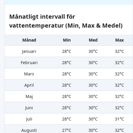
Månatligt intervall för
vattentemperatur (Min, Max & Medel)
Månad
Min
Med
Max
Januari
28°C
30°C
32°C
Februari
28°C
30°C
32°C
Mars
28°C
30°C
32°C
April
28°C
30°C
32°C
Maj
28°C
30°C
32°C
Juni
28°C
30°C
32°C
Juli
28°C
30°C
31°C
Augusti
27°C
30°C
32°C