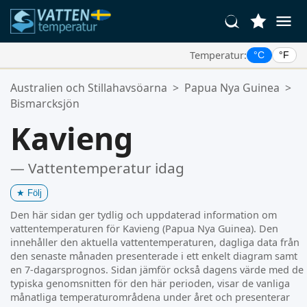
Temperatur:
°C
°F
Dina Favoritplatser:
Australien och Stillahavsöarna
>
Papua Nya Guinea
>
Din favoritlista är tom.
Bismarcksjön
Kavieng
— Vattentemperatur idag
★
Följ
Den här sidan ger tydlig och uppdaterad information om
vattentemperaturen för Kavieng (Papua Nya Guinea). Den
innehåller den aktuella vattentemperaturen, dagliga data från
den senaste månaden presenterade i ett enkelt diagram samt
en 7-dagarsprognos. Sidan jämför också dagens värde med de
typiska genomsnitten för den här perioden, visar de vanliga
månatliga temperaturområdena under året och presenterar