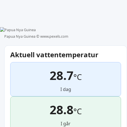
Papua Nya Guinea ©
www.pexels.com
Aktuell vattentemperatur
28.7
°C
I dag
28.8
°C
I går