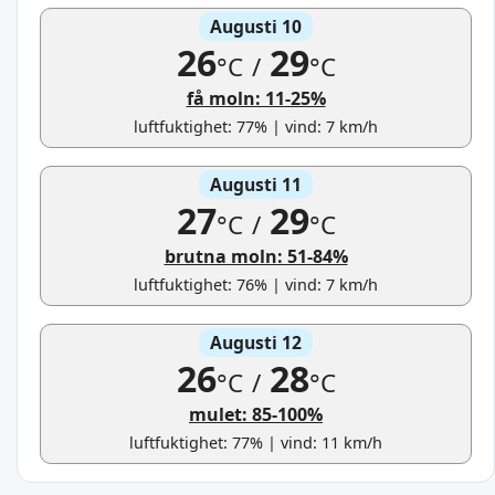
Augusti 10
26
29
°C
/
°C
få moln: 11-25%
luftfuktighet: 77% | vind: 7 km/h
Augusti 11
27
29
°C
/
°C
brutna moln: 51-84%
luftfuktighet: 76% | vind: 7 km/h
Augusti 12
26
28
°C
/
°C
mulet: 85-100%
luftfuktighet: 77% | vind: 11 km/h