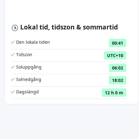
Lokal tid, tidszon & sommartid
✅ Den lokala tiden
00:41
✅ Tidszon
UTC+10
✅ Soluppgång
06:02
✅ Solnedgång
18:02
✅ Dagslängd
12 h 0 m