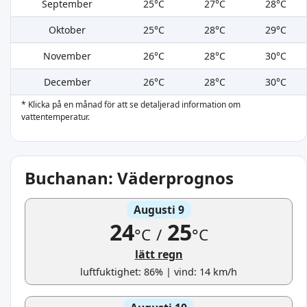
September
25°C
27°C
28°C
Oktober
25°C
28°C
29°C
November
26°C
28°C
30°C
December
26°C
28°C
30°C
* Klicka på en månad för att se detaljerad information om
vattentemperatur.
Buchanan: Väderprognos
Augusti 9
24
25
°C
/
°C
lätt regn
luftfuktighet: 86% | vind: 14 km/h