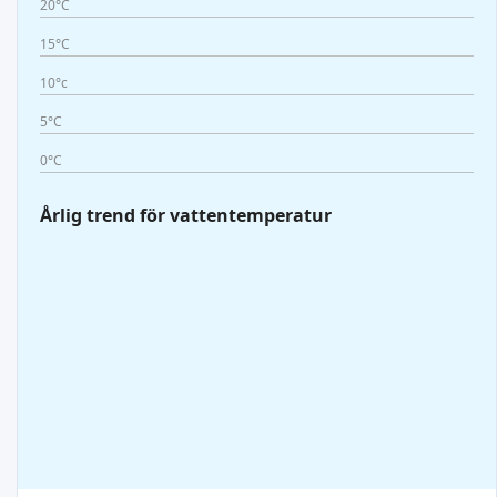
20°C
15°C
10°c
5°C
0°C
Årlig trend för vattentemperatur