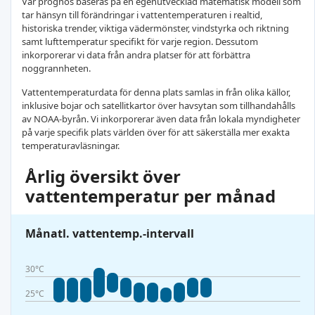
Vår prognos baseras på en egenutvecklad matematisk modell som
tar hänsyn till förändringar i vattentemperaturen i realtid,
historiska trender, viktiga vädermönster, vindstyrka och riktning
samt lufttemperatur specifikt för varje region. Dessutom
inkorporerar vi data från andra platser för att förbättra
noggrannheten.
Vattentemperaturdata för denna plats samlas in från olika källor,
inklusive bojar och satellitkartor över havsytan som tillhandahålls
av NOAA-byrån. Vi inkorporerar även data från lokala myndigheter
på varje specifik plats världen över för att säkerställa mer exakta
temperaturavläsningar.
Årlig översikt över
vattentemperatur per månad
Månatl. vattentemp.-intervall
30°C
25°C