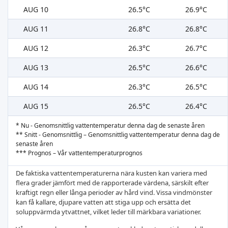
AUG 10
26.5°C
26.9°C
AUG 11
26.8°C
26.8°C
AUG 12
26.3°C
26.7°C
AUG 13
26.5°C
26.6°C
AUG 14
26.3°C
26.5°C
AUG 15
26.5°C
26.4°C
* Nu - Genomsnittlig vattentemperatur denna dag de senaste åren
** Snitt - Genomsnittlig – Genomsnittlig vattentemperatur denna dag de
senaste åren
*** Prognos – Vår vattentemperaturprognos
De faktiska vattentemperaturerna nära kusten kan variera med
flera grader jämfört med de rapporterade värdena, särskilt efter
kraftigt regn eller långa perioder av hård vind. Vissa vindmönster
kan få kallare, djupare vatten att stiga upp och ersätta det
soluppvärmda ytvattnet, vilket leder till märkbara variationer.