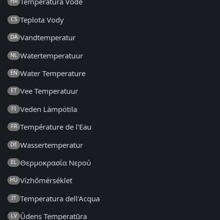
Temperatura Vode
HR
Teplota Vody
CS
Vandtemperatur
DA
Watertemperatuur
NL
Water Temperature
EN
Vee Temperatuur
ET
Veden Lämpötila
FI
Température de l'Eau
FR
Wassertemperatur
DE
Θερμοκρασία Νερού
EL
Vízhőmérséklet
HU
Temperatura dell'Acqua
IT
Ūdens Temperatūra
LV