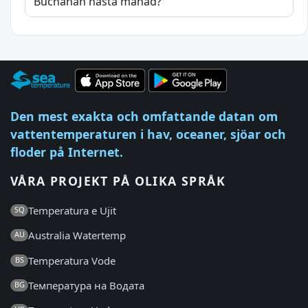
Buchanan nästa månad?
Den mest exakta och omfattande datan om
vattentemperaturen i hav, oceaner, sjöar och
floder på Internet.
VÅRA PROJEKT PÅ OLIKA SPRÅK
Temperatura e Ujit
SQ
Australia Watertemp
AU
Temperatura Vode
BS
Температура на Водата
BG