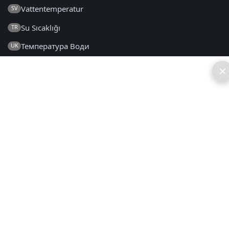
Vattentemperatur
SV
Su Sıcaklığı
TR
Температура Води
UK
×
2014 - 2026 © sv.seatemperature.net – Alla rättigheter
förbehålls
FAQ
|
Allmänna Villkor
|
Integritetspolicy
|
Kontakt