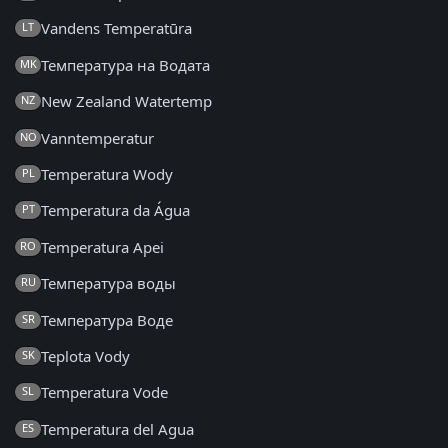
Vandens Temperatūra
LT
Температура на Водата
MK
New Zealand Watertemp
NZ
Vanntemperatur
NO
Temperatura Wody
PL
Temperatura da Água
PT
Temperatura Apei
RO
Температура воды
RU
Температура Воде
SR
Teplota Vody
SK
Temperatura Vode
SL
Temperatura del Agua
ES