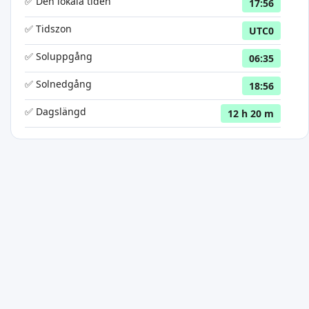
✅ Den lokala tiden
17:56
✅ Tidszon
UTC0
✅ Soluppgång
06:35
✅ Solnedgång
18:56
✅ Dagslängd
12 h 20 m