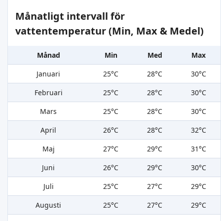
Månatligt intervall för
vattentemperatur (Min, Max & Medel)
Månad
Min
Med
Max
Januari
25°C
28°C
30°C
Februari
25°C
28°C
30°C
Mars
25°C
28°C
30°C
April
26°C
28°C
32°C
Maj
27°C
29°C
31°C
Juni
26°C
29°C
30°C
Juli
25°C
27°C
29°C
Augusti
25°C
27°C
29°C