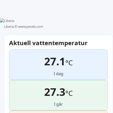
Liberia ©
www.pexels.com
Aktuell vattentemperatur
27.1
°C
I dag
27.3
°C
I går