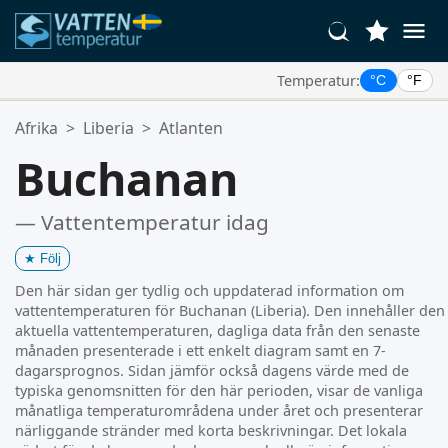
Temperatur:
°C
°F
Dina Favoritplatser:
Afrika
>
Liberia
>
Atlanten
Din favoritlista är tom.
Buchanan
— Vattentemperatur idag
★
Följ
Den här sidan ger tydlig och uppdaterad information om
vattentemperaturen för Buchanan (Liberia). Den innehåller den
aktuella vattentemperaturen, dagliga data från den senaste
månaden presenterade i ett enkelt diagram samt en 7-
dagarsprognos. Sidan jämför också dagens värde med de
typiska genomsnitten för den här perioden, visar de vanliga
månatliga temperaturområdena under året och presenterar
närliggande stränder med korta beskrivningar. Det lokala