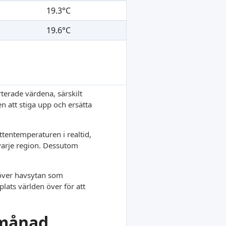
19.3°C
19.6°C
terade värdena, särskilt
en att stiga upp och ersätta
tentemperaturen i realtid,
 varje region. Dessutom
r över havsytan som
lats världen över för att
 månad