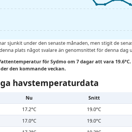
ar sjunkit under den senaste månaden, men stigit de senas
denna plats något svalare än genomsnittet för denna dag un
attentemperatur för Sydmo om 7 dagar att vara 19.6°C. 
under den kommande veckan.
liga havstemperaturdata
Nu
Snitt
17.2°C
19.0°C
17.0°C
19.0°C