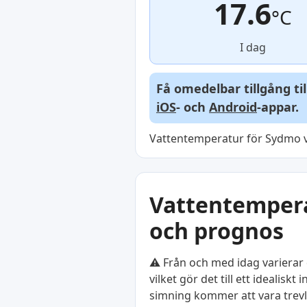
17.6
°C
I dag
Få omedelbar tillgång ti
iOS
- och
Android
-appar.
Vattentemperatur för Sydmo vi
Vattentemperat
och prognos
⚠️ Från och med idag varierar 
vilket gör det till ett idealis
simning kommer att vara trevli