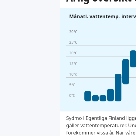
Månatl. vattentemp.-interv
30°C
25°C
20°C
15°C
10°c
5°C
0°C
Sydmo i Egentliga Finland lig
gäller vattentemperaturer. Und
förekommer vissa år. När våre