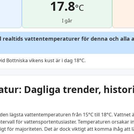
17.8
°C
I går
ll realtids vattentemperaturer för denna och alla
d Bottniska vikens kust är i dag 18°C.
ur: Dagliga trender, histor
den lägsta vattentemperaturen från 15°C till 18°C. Vattnet ä
kt intervall för vattensportentusiaster. Temperaturen orsaka
gt för majoriteten. Det är dock viktigt att komma ihåg att 