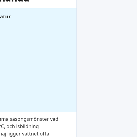
ratur
 samma säsongsmönster vad
°C, och isbildning
j ligger vattnet ofta