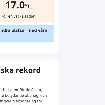
17.0
°C
För en vecka sedan
 andra platser med våra
iska rekord
r bekvämt för de flesta,
r inte betydande obehag, och
långvarig exponering för