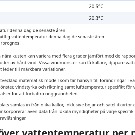
20.5°C
20.3°C
ratur denna dag de senaste åren
nittlig vattentemperatur denna dag de senaste åren
urprognos
 nära kusten kan variera med flera grader jämfört med de rappor
rioder av hård vind. Vissa vindmönster kan få kallare, djupare vatt
 leder till märkbara variationer.
vecklad matematisk modell som tar hänsyn till förändringar i vat
mönster, vindstyrka och riktning samt lufttemperatur specifikt för
latser för att förbättra noggrannheten.
ats samlas in från olika källor, inklusive bojar och satellitkarto
inkorporerar även data från lokala myndigheter på varje specifik p
ravläsningar.
t över vattentemperatur per