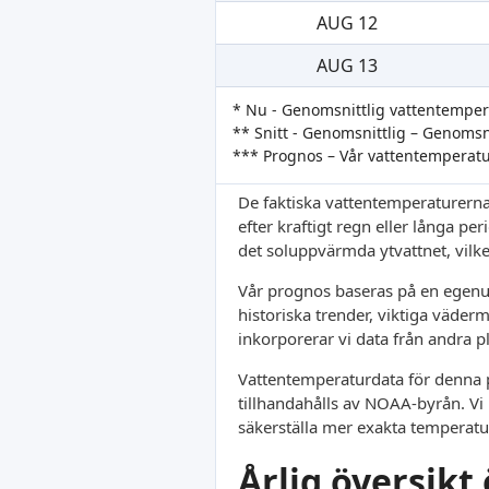
AUG 12
AUG 13
* Nu - Genomsnittlig vattentempe
** Snitt - Genomsnittlig – Genoms
*** Prognos – Vår vattentemperat
De faktiska vattentemperaturerna
efter kraftigt regn eller långa pe
det soluppvärmda ytvattnet, vilket
Vår prognos baseras på en egenut
historiska trender, viktiga väder
inkorporerar vi data från andra p
Vattentemperaturdata för denna pl
tillhandahålls av NOAA-byrån. Vi 
säkerställa mer exakta temperatu
Årlig översik