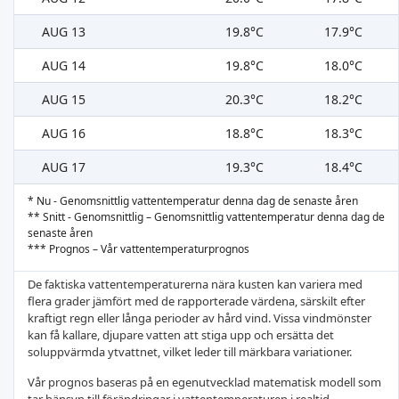
AUG 13
19.8°C
17.9°C
AUG 14
19.8°C
18.0°C
AUG 15
20.3°C
18.2°C
AUG 16
18.8°C
18.3°C
AUG 17
19.3°C
18.4°C
* Nu - Genomsnittlig vattentemperatur denna dag de senaste åren
** Snitt - Genomsnittlig – Genomsnittlig vattentemperatur denna dag de
senaste åren
*** Prognos – Vår vattentemperaturprognos
De faktiska vattentemperaturerna nära kusten kan variera med
flera grader jämfört med de rapporterade värdena, särskilt efter
kraftigt regn eller långa perioder av hård vind. Vissa vindmönster
kan få kallare, djupare vatten att stiga upp och ersätta det
soluppvärmda ytvattnet, vilket leder till märkbara variationer.
Vår prognos baseras på en egenutvecklad matematisk modell som