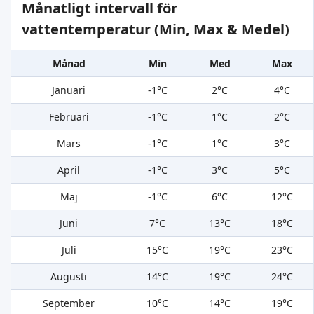
Månatligt intervall för
vattentemperatur (Min, Max & Medel)
Månad
Min
Med
Max
Januari
-1°C
2°C
4°C
Februari
-1°C
1°C
2°C
Mars
-1°C
1°C
3°C
April
-1°C
3°C
5°C
Maj
-1°C
6°C
12°C
Juni
7°C
13°C
18°C
Juli
15°C
19°C
23°C
Augusti
14°C
19°C
24°C
September
10°C
14°C
19°C