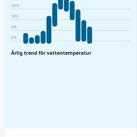
15°C
10°c
5°C
0°C
Årlig trend för vattentemperatur