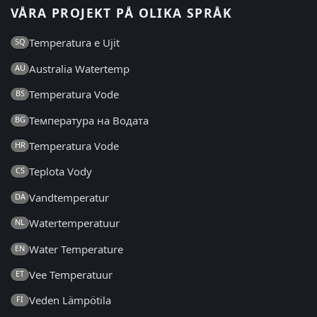
VÅRA PROJEKT PÅ OLIKA SPRÅK
Temperatura e Ujit
SQ
Australia Watertemp
AU
Temperatura Vode
BS
Температура на Водата
BG
Temperatura Vode
HR
Teplota Vody
CS
Vandtemperatur
DA
Watertemperatuur
NL
Water Temperature
EN
Vee Temperatuur
ET
Veden Lämpötila
FI