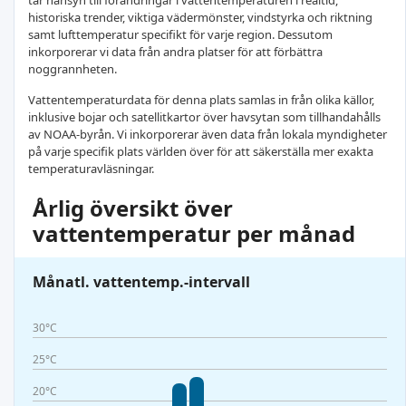
tar hänsyn till förändringar i vattentemperaturen i realtid,
historiska trender, viktiga vädermönster, vindstyrka och riktning
samt lufttemperatur specifikt för varje region. Dessutom
inkorporerar vi data från andra platser för att förbättra
noggrannheten.
Vattentemperaturdata för denna plats samlas in från olika källor,
inklusive bojar och satellitkartor över havsytan som tillhandahålls
av NOAA-byrån. Vi inkorporerar även data från lokala myndigheter
på varje specifik plats världen över för att säkerställa mer exakta
temperaturavläsningar.
Årlig översikt över
vattentemperatur per månad
Månatl. vattentemp.-intervall
30°C
25°C
20°C