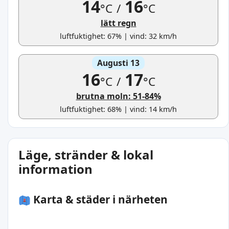
14
16
°C
/
°C
lätt regn
luftfuktighet: 67% | vind: 32 km/h
Augusti 13
16
17
°C
/
°C
brutna moln: 51-84%
luftfuktighet: 68% | vind: 14 km/h
Läge, stränder & lokal
information
Karta & städer i närheten