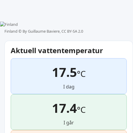
Finland ©
By Guillaume Baviere, CC BY-SA 2.0
Aktuell vattentemperatur
17.5
°C
I dag
17.4
°C
I går