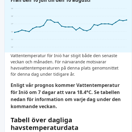
Från den 10 juli till den 10 augusti
19°
18°
17°
16°
15°
14°
Vattentemperatur för Iniö har stigit både den senaste
veckan och månaden. För närvarande motsvarar
havsvattentemperaturen på denna plats genomsnittet
för denna dag under tidigare år.
Enligt vår prognos kommer Vattentemperatur
för Iniö om 7 dagar att vara 18.4°C. Se tabellen
nedan för information om varje dag under den
kommande veckan.
Tabell över dagliga
havstemperaturdata