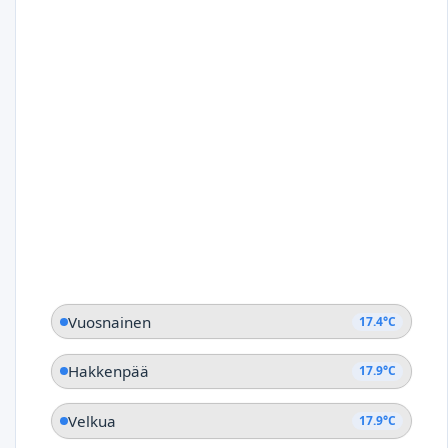
Vuosnainen
17.4°C
Hakkenpää
17.9°C
Velkua
17.9°C