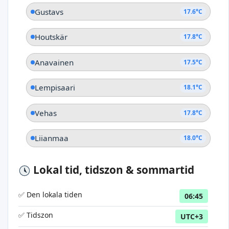
Gustavs
17.6°C
Houtskär
17.8°C
Anavainen
17.5°C
Lempisaari
18.1°C
Vehas
17.8°C
Liianmaa
18.0°C
Lokal tid, tidszon & sommartid
✅ Den lokala tiden
06:45
✅ Tidszon
UTC+3