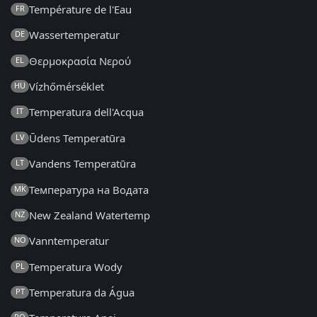
Température de l'Eau
FR
Wassertemperatur
DE
Θερμοκρασία Νερού
EL
Vízhőmérséklet
HU
Temperatura dell'Acqua
IT
Ūdens Temperatūra
LV
Vandens Temperatūra
LT
Температура на Водата
MK
New Zealand Watertemp
NZ
Vanntemperatur
NO
Temperatura Wody
PL
Temperatura da Água
PT
RO