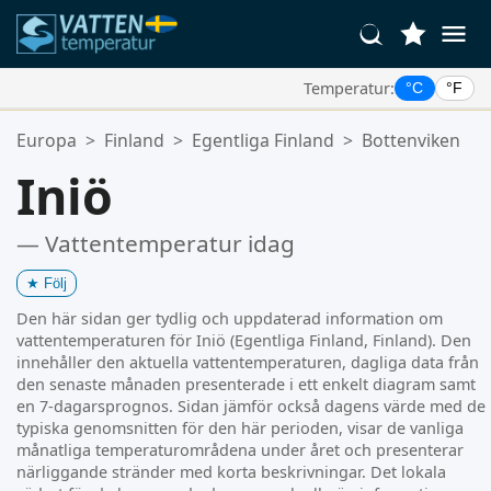
Temperatur:
°C
°F
Dina Favoritplatser:
Europa
>
Finland
>
Egentliga Finland
>
Bottenviken
Din favoritlista är tom.
Iniö
— Vattentemperatur idag
★
Följ
Den här sidan ger tydlig och uppdaterad information om
vattentemperaturen för Iniö (Egentliga Finland, Finland). Den
innehåller den aktuella vattentemperaturen, dagliga data från
den senaste månaden presenterade i ett enkelt diagram samt
en 7-dagarsprognos. Sidan jämför också dagens värde med de
typiska genomsnitten för den här perioden, visar de vanliga
månatliga temperaturområdena under året och presenterar
närliggande stränder med korta beskrivningar. Det lokala