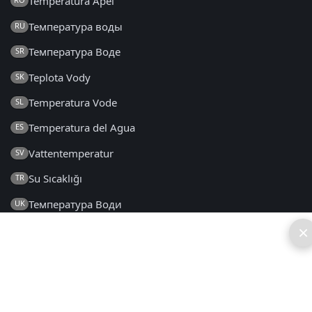
Temperatura Apei
Температура воды
RU
Температура Воде
SR
Teplota Vody
SK
Temperatura Vode
SL
Temperatura del Agua
ES
Vattentemperatur
SV
Su Sıcaklığı
TR
Температура Води
UK
×
2014 - 2026 © sv.seatemperature.net – Alla rättigheter
förbehålls
FAQ
|
Allmänna Villkor
|
Integritetspolicy
|
Kontakt