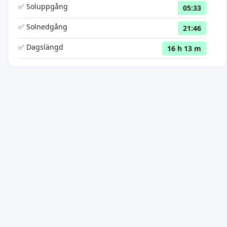
✅ Soluppgång
05:33
✅ Solnedgång
21:46
✅ Dagslängd
16 h 13 m