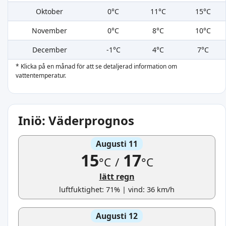
Oktober
0°C
11°C
15°C
November
0°C
8°C
10°C
December
-1°C
4°C
7°C
* Klicka på en månad för att se detaljerad information om
vattentemperatur.
Iniö: Väderprognos
Augusti 11
15
17
°C
/
°C
lätt regn
luftfuktighet: 71% | vind: 36 km/h
Augusti 12