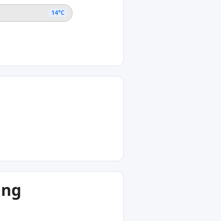
14°C
ing