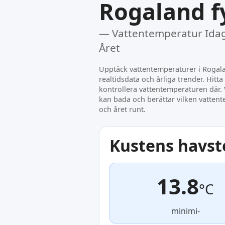
Rogaland f
— Vattentemperatur Idag
Året
Upptäck vattentemperaturer i Rogala
realtidsdata och årliga trender. Hitta
kontrollera vattentemperaturen där. V
kan bada och berättar vilken vatten
och året runt.
Kustens havs
13.8
°C
minimi-