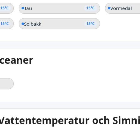
Tau
Vormedal
15°C
15°C
Solbakk
15°C
15°C
Oceaner
 Vattentemperatur och Simn