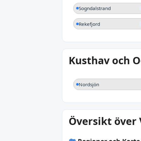
Sogndalstrand
Rekefjord
Kusthav och 
Nordsjön
Översikt över