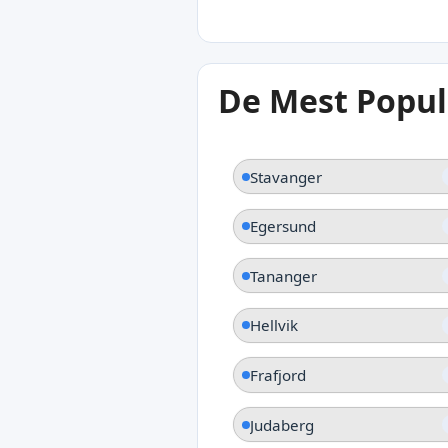
15°C
De Mest Popul
Tau
Stavanger
Egersund
Tananger
Hellvik
Frafjord
Judaberg