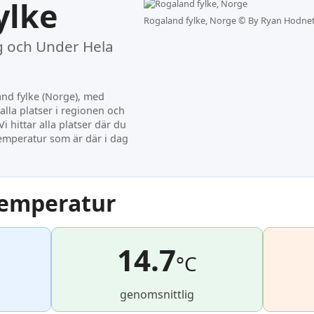
ylke
Rogaland fylke, Norge ©
By Ryan Hodnett
 och Under Hela
nd fylke (Norge), med
 alla platser i regionen och
i hittar alla platser där du
temperatur som är där i dag
temperatur
14.7
°C
genomsnittlig