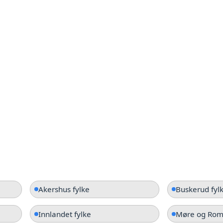
Akershus fylke
Buskerud fyl
Innlandet fylke
Møre og Roms