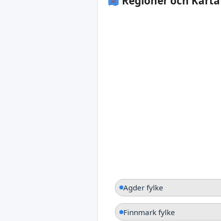
Regioner och Karta
Agder fylke
Finnmark fylke