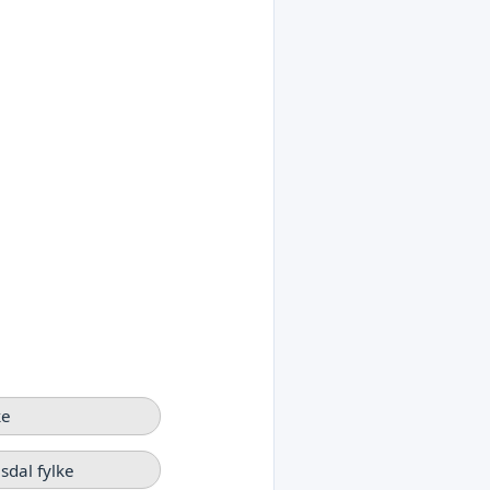
ke
dal fylke