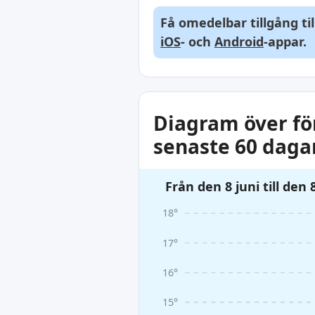
Få omedelbar tillgång ti
iOS
- och
Android
-appar.
Diagram över fö
senaste 60 daga
Från den 8 juni till den 
18°
17°
16°
15°